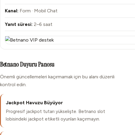
Kanal:
Form · Mobil Chat
Yanıt süresi:
2–6 saat
Betnano Duyuru Panosu
Önemli güncellemeleri kaçırmamak için bu alanı düzenli
kontrol edin.
Jackpot Havuzu Büyüyor
Progresif jackpot tutarı yükselişte. Betnano slot
lobisindeki jackpot etiketli oyunları kaçırmayın.