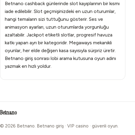
Betnano cashback günlerinde slot kayıplarının bir kısmı
iade edilebilir. Slot geçmişinizdeki en uzun oturumlar,
hangi temaların sizi tuttuğunu gösterir. Ses ve
animasyon ayarları, uzun oturumlarda yorgunluğu
azaltabilir. Jackpot etiketli slotlar, progresif havuza
katkı yapan ayrı bir kategoridir. Megaways mekanikli
oyunlar, her elde değişen kasa sayısıyla sürpriz üretir.
Betnano giriş sonrası lobi arama kutusuna oyun adını
yazmak en hızlı yoldur.
Betnano
© 2026 Betnano. Betnano giriş · VIP casino · güvenli oyun.