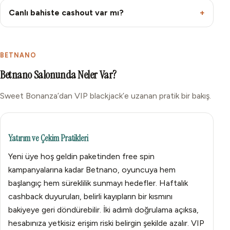
Canlı bahiste cashout var mı?
BETNANO
Betnano Salonunda Neler Var?
Sweet Bonanza’dan VIP blackjack’e uzanan pratik bir bakış.
Yatırım ve Çekim Pratikleri
Yeni üye hoş geldin paketinden free spin
kampanyalarına kadar Betnano, oyuncuya hem
başlangıç hem süreklilik sunmayı hedefler. Haftalık
cashback duyuruları, belirli kayıpların bir kısmını
bakiyeye geri döndürebilir. İki adımlı doğrulama açıksa,
hesabınıza yetkisiz erişim riski belirgin şekilde azalır. VIP