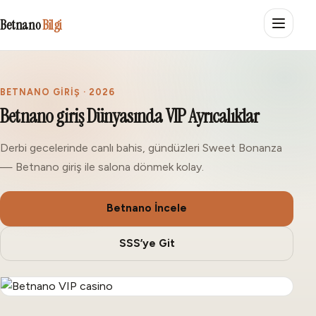
Betnano
Bilgi
Keşfet
BETNANO GIRIŞ · 2026
Betnano giriş Dünyasında VIP Ayrıcalıklar
İnceleme
Derbi gecelerinde canlı bahis, gündüzleri Sweet Bonanza
Rehberler
— Betnano giriş ile salona dönmek kolay.
Gündem
Betnano İncele
Yardım
SSS’ye Git
Bize Ulaşın