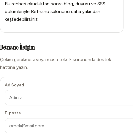
Bu rehberi okuduktan sonra blog, duyuru ve SSS
bölümleriyle Betnano salonunu daha yakından
keşfedebilirsiniz.
Betnano İletişim
Çekim gecikmesi veya masa teknik sorununda destek
hattına yazın.
Ad Soyad
E-posta