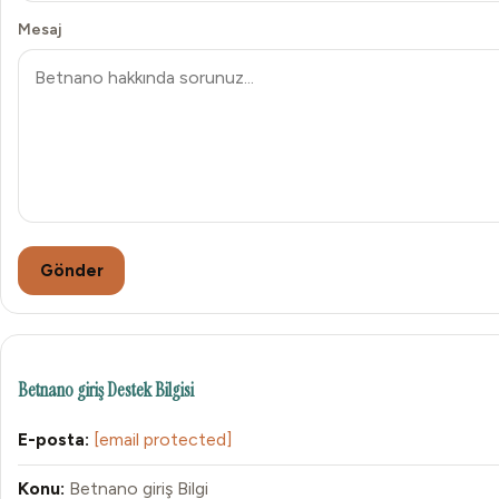
Mesaj
Gönder
Betnano giriş Destek Bilgisi
E-posta:
[email protected]
Konu:
Betnano giriş Bilgi