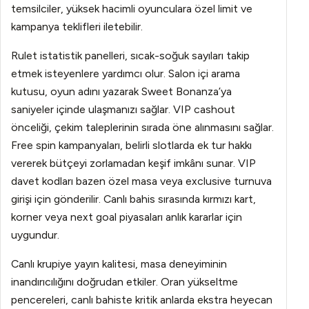
temsilciler, yüksek hacimli oyunculara özel limit ve
kampanya teklifleri iletebilir.
Rulet istatistik panelleri, sıcak-soğuk sayıları takip
etmek isteyenlere yardımcı olur. Salon içi arama
kutusu, oyun adını yazarak Sweet Bonanza’ya
saniyeler içinde ulaşmanızı sağlar. VIP cashout
önceliği, çekim taleplerinin sırada öne alınmasını sağlar.
Free spin kampanyaları, belirli slotlarda ek tur hakkı
vererek bütçeyi zorlamadan keşif imkânı sunar. VIP
davet kodları bazen özel masa veya exclusive turnuva
girişi için gönderilir. Canlı bahis sırasında kırmızı kart,
korner veya next goal piyasaları anlık kararlar için
uygundur.
Canlı krupiye yayın kalitesi, masa deneyiminin
inandırıcılığını doğrudan etkiler. Oran yükseltme
pencereleri, canlı bahiste kritik anlarda ekstra heyecan