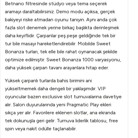
Betnano filtresinde stüdyo veya tema seçerek
aramayı daraltabilirsiniz. Demo modu açıksa, gerçek
bakiyeyi riske atmadan oyunu tanıyın. Aynı anda çok
fazla slot denemek yerine birkaç başlıkta derinleşmek
daha keyiflidir. Çarpanlar peş peşe geldiğinde tek bir
tur bile masayı hareketlendirebilir. Mobilde Sweet
Bonanza turları, tek elle bile rahat oynanacak şekilde
optimize edilmiştir. Sweet Bonanza 1000 varyasyonu,
daha yüksek çarpan tavanı arayanlara hitap eder.
Yüksek çarpanlı turlarda bahis birimini ani
yükseltmemek daha dengeli bir yaklaşımdır. VIP
oyuncular bazen exclusive slot turnuvalarına davetiye
alır. Salon duyurularında yeni Pragmatic Play ekleri
sıkça yer alır. Favorilere eklenen slotlar, ana ekranda
tek dokunuşla geri gelir. Turnuva liderlik tablosu, free
spin veya nakit ödülle taçlanabilir.