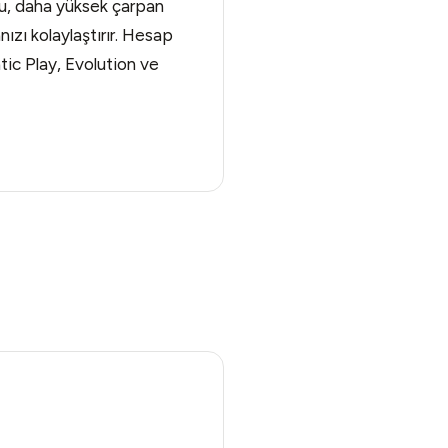
nu, daha yüksek çarpan
zı kolaylaştırır. Hesap
ic Play, Evolution ve