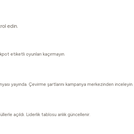
rol edin.
kpot etiketli oyunları kaçırmayın.
nyası yayında. Çevirme şartlarını kampanya merkezinden inceleyin.
rle açıldı. Liderlik tablosu anlık güncellenir.