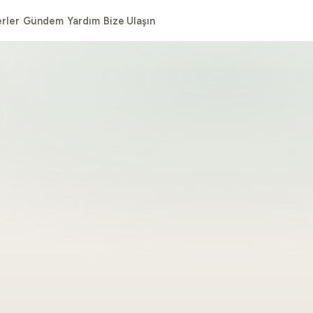
rler
Gündem
Yardım
Bize Ulaşın