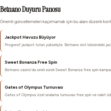
Betnano Duyuru Panosu
Önemli güncellemeleri kaçırmamak için bu alanı düzenli kont
Jackpot Havuzu Büyüyor
Progresif jackpot tutarı yükselişte. Betnano slot lobisindeki jac
Sweet Bonanza Free Spin
Betnano casino’da sınırlı süreli Sweet Bonanza free spin kampa
Gates of Olympus Turnuvası
Gates of Olympus özel sıralama turnuvası free spin ve nakit ödülle