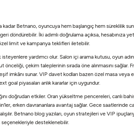
a kadar Betnano, oyuncuya hem başlangıç hem süreklilik sun
 geri döndürebilir. İki adımlı doğrulama açıksa, hesabınıza yetk
zel limit ve kampanya teklifleri iletebilir.
ek isteyenlere yardımcı olur. Salon içi arama kutusu, oyun ad
t önceliği, çekim taleplerinin sırada öne alınmasını sağlar. 
keşif imkânı sunar. VIP davet kodları bazen özel masa veya ex
ext goal piyasaları anlık kararlar için uygundur.
ığını doğrudan etkiler. Oran yükseltme pencereleri, canlı bahis
pin’ler, erken davrananlara avantaj sağlar. Gece saatlerinde can
lışılır. Betnano blog yazıları, oyun stratejileri ve VIP ipuçla
 seçenekleriyle desteklenebilir.