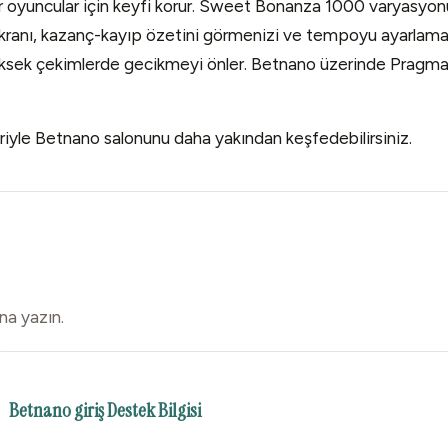
er oyuncular için keyfi korur. Sweet Bonanza 1000 varyasyo
kranı, kazanç-kayıp özetini görmenizi ve tempoyu ayarlamanı
ksek çekimlerde gecikmeyi önler. Betnano üzerinde Pragmat
iyle Betnano salonunu daha yakından keşfedebilirsiniz.
a yazın.
Betnano giriş Destek Bilgisi