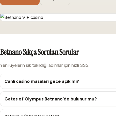
Betnano Sıkça Sorulan Sorular
Yeni üyelerin sık takıldığı adımlar için hızlı SSS.
Canlı casino masaları gece açık mı?
Gates of Olympus Betnano’de bulunur mu?