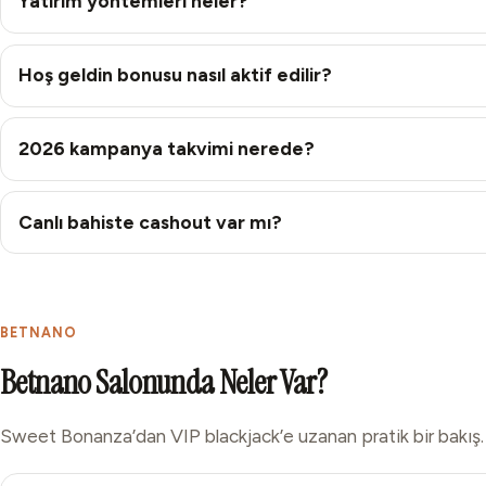
Yatırım yöntemleri neler?
Hoş geldin bonusu nasıl aktif edilir?
2026 kampanya takvimi nerede?
Canlı bahiste cashout var mı?
BETNANO
Betnano Salonunda Neler Var?
Sweet Bonanza’dan VIP blackjack’e uzanan pratik bir bakış.