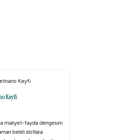
no Keyfi
da maliyet-fayda dengesini
man belirli slotlara