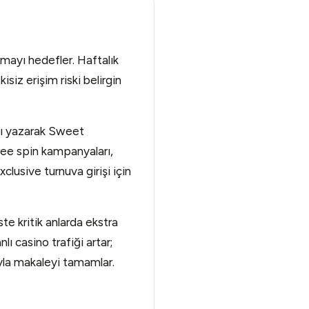
mayı hedefler. Haftalık
isiz erişim riski belirgin
ını yazarak Sweet
Free spin kampanyaları,
clusive turnuva girişi için
te kritik anlarda ekstra
lı casino trafiği artar;
rıyla makaleyi tamamlar.