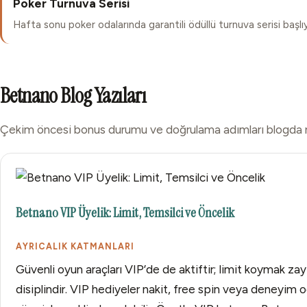
Poker Turnuva Serisi
Hafta sonu poker odalarında garantili ödüllü turnuva serisi başlı
Betnano Blog Yazıları
Çekim öncesi bonus durumu ve doğrulama adımları blogda n
Betnano VIP Üyelik: Limit, Temsilci ve Öncelik
AYRICALIK KATMANLARI
Güvenli oyun araçları VIP’de de aktiftir; limit koymak zayı
disiplindir. VIP hediyeler nakit, free spin veya deneyim o