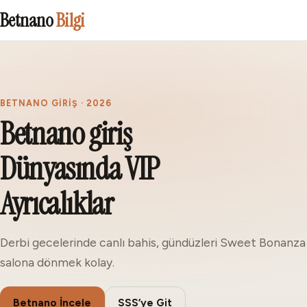
Betnano
Bilgi
BETNANO GIRIŞ · 2026
Betnano giriş
Dünyasında VIP
Ayrıcalıklar
Derbi gecelerinde canlı bahis, gündüzleri Sweet Bonanza 
salona dönmek kolay.
Betnano İncele
SSS’ye Git