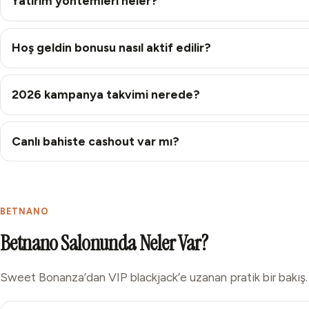
Yatırım yöntemleri neler?
Hoş geldin bonusu nasıl aktif edilir?
2026 kampanya takvimi nerede?
Canlı bahiste cashout var mı?
BETNANO
Betnano Salonunda Neler Var?
Sweet Bonanza’dan VIP blackjack’e uzanan pratik bir bakış.