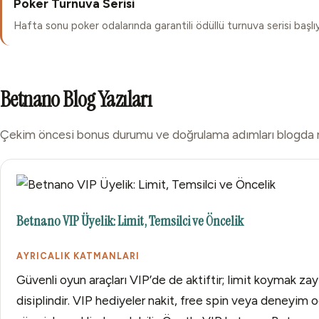
Poker Turnuva Serisi
Hafta sonu poker odalarında garantili ödüllü turnuva serisi başlı
Betnano Blog Yazıları
Çekim öncesi bonus durumu ve doğrulama adımları blogda n
Betnano VIP Üyelik: Limit, Temsilci ve Öncelik
AYRICALIK KATMANLARI
Güvenli oyun araçları VIP’de de aktiftir; limit koymak zayı
disiplindir. VIP hediyeler nakit, free spin veya deneyim o