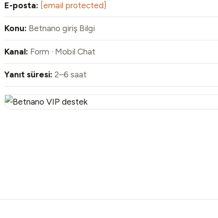
E-posta:
[email protected]
Konu:
Betnano giriş Bilgi
Kanal:
Form · Mobil Chat
Yanıt süresi:
2–6 saat