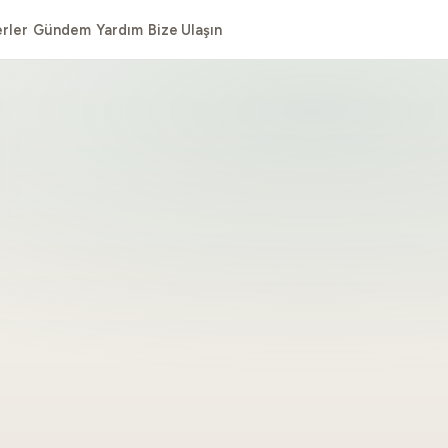
rler
Gündem
Yardım
Bize Ulaşın