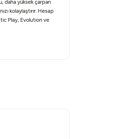
nu, daha yüksek çarpan
zı kolaylaştırır. Hesap
ic Play, Evolution ve