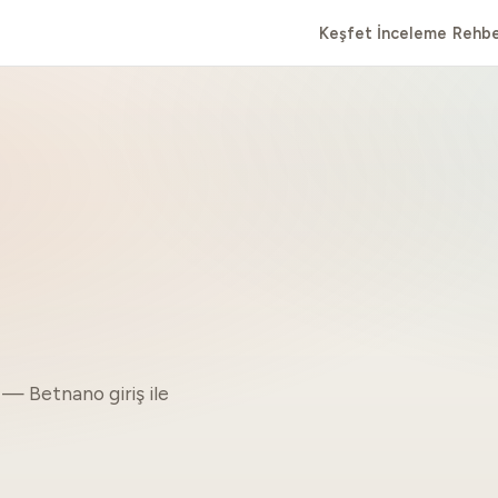
Keşfet
İnceleme
Rehbe
— Betnano giriş ile