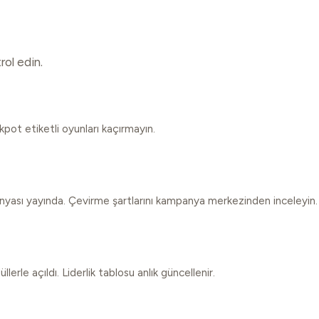
rol edin.
kpot etiketli oyunları kaçırmayın.
nyası yayında. Çevirme şartlarını kampanya merkezinden inceleyin.
rle açıldı. Liderlik tablosu anlık güncellenir.