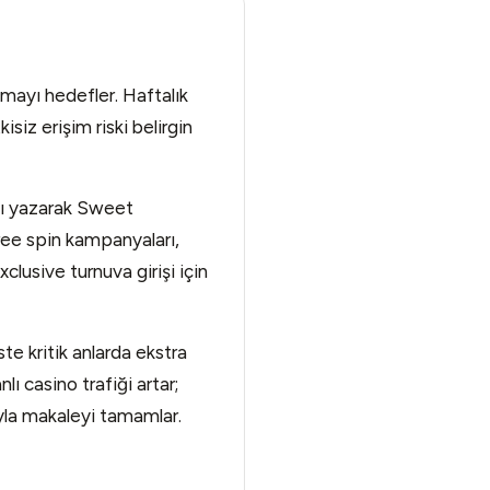
mayı hedefler. Haftalık
isiz erişim riski belirgin
ını yazarak Sweet
Free spin kampanyaları,
clusive turnuva girişi için
te kritik anlarda ekstra
lı casino trafiği artar;
rıyla makaleyi tamamlar.