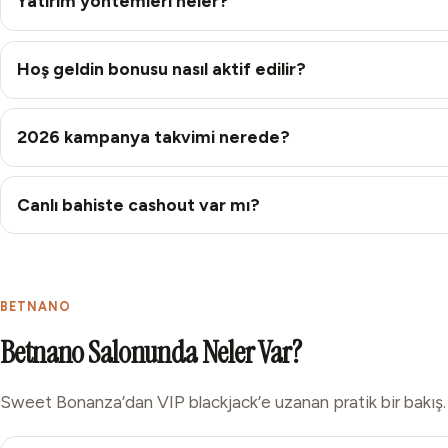
Yatırım yöntemleri neler?
Hoş geldin bonusu nasıl aktif edilir?
2026 kampanya takvimi nerede?
Canlı bahiste cashout var mı?
BETNANO
Betnano Salonunda Neler Var?
Sweet Bonanza’dan VIP blackjack’e uzanan pratik bir bakış.