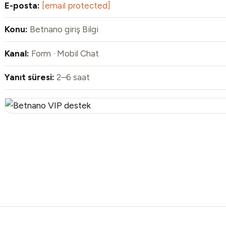
E-posta:
[email protected]
Konu:
Betnano giriş Bilgi
Kanal:
Form · Mobil Chat
Yanıt süresi:
2–6 saat