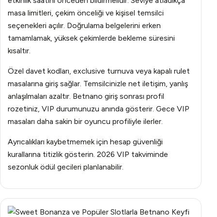
etkinlik saatini önceden bildirmelidir. Seviye atladıkça
masa limitleri, çekim önceliği ve kişisel temsilci
seçenekleri açılır. Doğrulama belgelerini erken
tamamlamak, yüksek çekimlerde bekleme süresini
kısaltır.
Özel davet kodları, exclusive turnuva veya kapalı rulet
masalarına giriş sağlar. Temsilcinizle net iletişim, yanlış
anlaşılmaları azaltır. Betnano giriş sonrası profil
rozetiniz, VIP durumunuzu anında gösterir. Gece VIP
masaları daha sakin bir oyuncu profiliyle ilerler.
Ayrıcalıkları kaybetmemek için hesap güvenliği
kurallarına titizlik gösterin. 2026 VIP takviminde
sezonluk ödül gecileri planlanabilir.