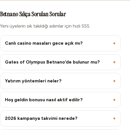
Betnano Sıkça Sorulan Sorular
Yeni üyelerin sık takıldığı adımlar için hızlı SSS.
Canlı casino masaları gece açık mı?
Gates of Olympus Betnano’de bulunur mu?
Yatırım yöntemleri neler?
Hoş geldin bonusu nasıl aktif edilir?
2026 kampanya takvimi nerede?