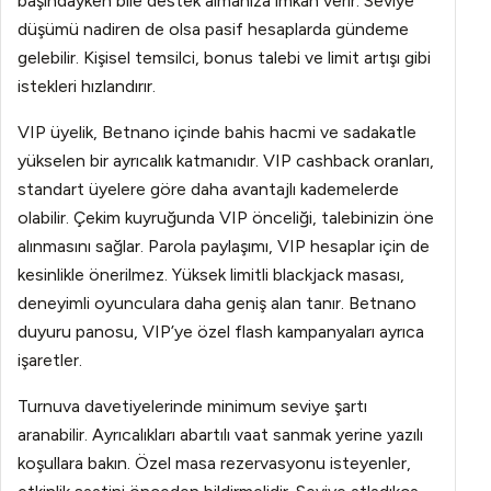
başındayken bile destek almanıza imkân verir. Seviye
düşümü nadiren de olsa pasif hesaplarda gündeme
gelebilir. Kişisel temsilci, bonus talebi ve limit artışı gibi
istekleri hızlandırır.
VIP üyelik, Betnano içinde bahis hacmi ve sadakatle
yükselen bir ayrıcalık katmanıdır. VIP cashback oranları,
standart üyelere göre daha avantajlı kademelerde
olabilir. Çekim kuyruğunda VIP önceliği, talebinizin öne
alınmasını sağlar. Parola paylaşımı, VIP hesaplar için de
kesinlikle önerilmez. Yüksek limitli blackjack masası,
deneyimli oyunculara daha geniş alan tanır. Betnano
duyuru panosu, VIP’ye özel flash kampanyaları ayrıca
işaretler.
Turnuva davetiyelerinde minimum seviye şartı
aranabilir. Ayrıcalıkları abartılı vaat sanmak yerine yazılı
koşullara bakın. Özel masa rezervasyonu isteyenler,