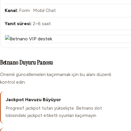
Kanal:
Form · Mobil Chat
Yanıt süresi:
2–6 saat
Betnano Duyuru Panosu
Önemli güncellemeleri kaçırmamak için bu alanı düzenli
kontrol edin.
Jackpot Havuzu Büyüyor
Progresif jackpot tutarı yükselişte. Betnano slot
lobisindeki jackpot etiketli oyunları kaçırmayın.