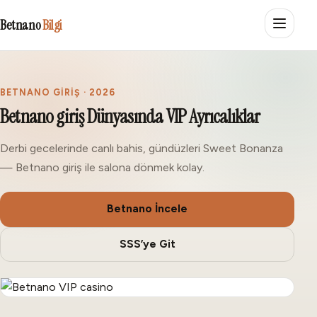
Betnano
Bilgi
Keşfet
BETNANO GIRIŞ · 2026
Betnano giriş Dünyasında VIP Ayrıcalıklar
İnceleme
Derbi gecelerinde canlı bahis, gündüzleri Sweet Bonanza
Rehberler
— Betnano giriş ile salona dönmek kolay.
Gündem
Betnano İncele
Yardım
SSS’ye Git
Bize Ulaşın