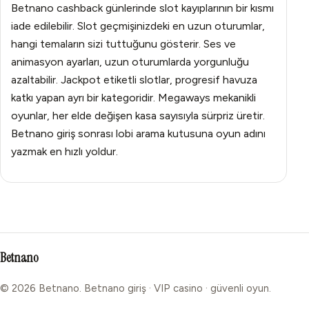
Betnano cashback günlerinde slot kayıplarının bir kısmı
iade edilebilir. Slot geçmişinizdeki en uzun oturumlar,
hangi temaların sizi tuttuğunu gösterir. Ses ve
animasyon ayarları, uzun oturumlarda yorgunluğu
azaltabilir. Jackpot etiketli slotlar, progresif havuza
katkı yapan ayrı bir kategoridir. Megaways mekanikli
oyunlar, her elde değişen kasa sayısıyla sürpriz üretir.
Betnano giriş sonrası lobi arama kutusuna oyun adını
yazmak en hızlı yoldur.
Betnano
© 2026 Betnano. Betnano giriş · VIP casino · güvenli oyun.