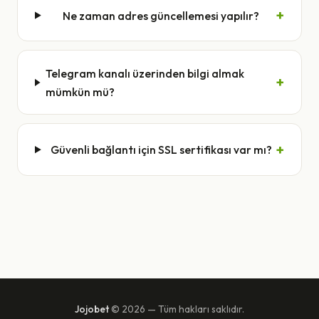
Ne zaman adres güncellemesi yapılır?
Telegram kanalı üzerinden bilgi almak
mümkün mü?
Güvenli bağlantı için SSL sertifikası var mı?
Jojobet
© 2026 — Tüm hakları saklıdır.