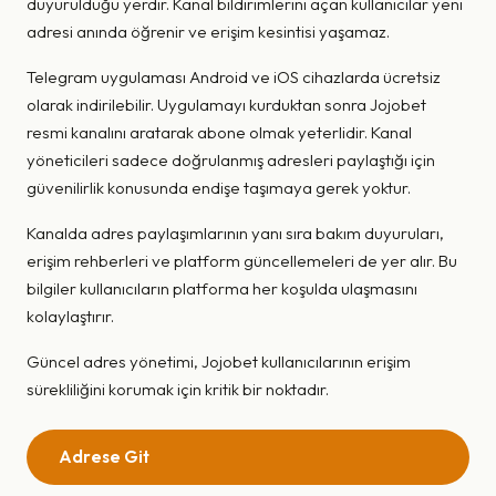
duyurulduğu yerdir. Kanal bildirimlerini açan kullanıcılar yeni
adresi anında öğrenir ve erişim kesintisi yaşamaz.
Telegram uygulaması Android ve iOS cihazlarda ücretsiz
olarak indirilebilir. Uygulamayı kurduktan sonra Jojobet
resmi kanalını aratarak abone olmak yeterlidir. Kanal
yöneticileri sadece doğrulanmış adresleri paylaştığı için
güvenilirlik konusunda endişe taşımaya gerek yoktur.
Kanalda adres paylaşımlarının yanı sıra bakım duyuruları,
erişim rehberleri ve platform güncellemeleri de yer alır. Bu
bilgiler kullanıcıların platforma her koşulda ulaşmasını
kolaylaştırır.
Güncel adres yönetimi, Jojobet kullanıcılarının erişim
sürekliliğini korumak için kritik bir noktadır.
Adrese Git