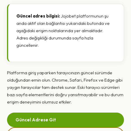
Güncel adres bilgisi:
Jojobet platformunun şu
anda aktif olan bağlantısı yukarıdaki butonda ve
aşağıdaki erişim noktalarında yer almaktadır.
Adres değişikliği durumunda sayfa hızla
güncellenir.
Platforma giriş yaparken tarayıcınızın güncel sürümde
olduğundan emin olun. Chrome, Safari, Firefox ve Edge gibi
yaygın tarayıcılar tam destek sunar. Eski tarayıcı sürümleri
bazı sayfa elementlerini doğru yansıtmayabilir ve bu durum
erişim deneyimini olumsuz etkiler.
Güncel Adrese Git