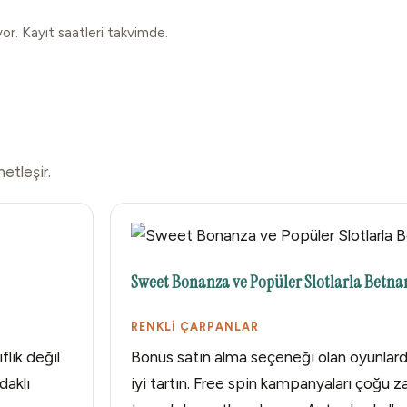
yor. Kayıt saatleri takvimde.
etleşir.
Sweet Bonanza ve Popüler Slotlarla Betna
RENKLI ÇARPANLAR
flık değil
Bonus satın alma seçeneği olan oyunlar
daklı
iyi tartın. Free spin kampanyaları çoğu za