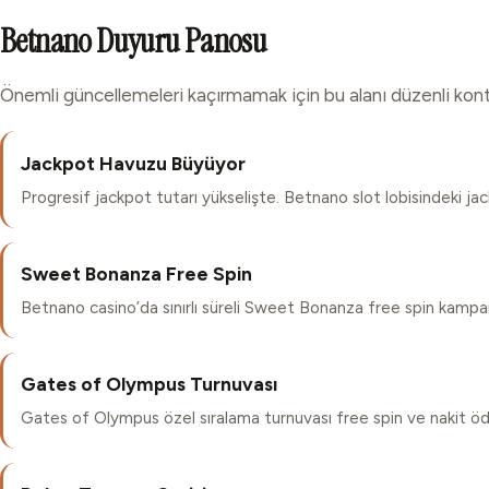
Betnano Duyuru Panosu
Önemli güncellemeleri kaçırmamak için bu alanı düzenli kont
Jackpot Havuzu Büyüyor
Progresif jackpot tutarı yükselişte. Betnano slot lobisindeki jac
Sweet Bonanza Free Spin
Betnano casino’da sınırlı süreli Sweet Bonanza free spin kampa
Gates of Olympus Turnuvası
Gates of Olympus özel sıralama turnuvası free spin ve nakit ödülle