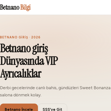
Betnano
Bilgi
BETNANO GIRIŞ · 2026
Betnano giriş
Dünyasında VIP
Ayrıcalıklar
Derbi gecelerinde canlı bahis, gündüzleri Sweet Bonanza 
salona dönmek kolay.
Betnano İncele
SSS’ye Git