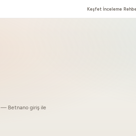
Keşfet
İnceleme
Rehbe
— Betnano giriş ile