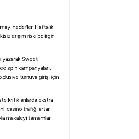
mayı hedefler. Haftalık
isiz erişim riski belirgin
ını yazarak Sweet
Free spin kampanyaları,
clusive turnuva girişi için
te kritik anlarda ekstra
lı casino trafiği artar;
rıyla makaleyi tamamlar.