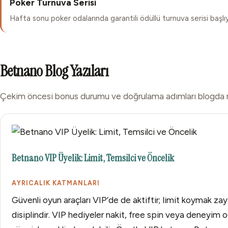
Poker Turnuva Serisi
Hafta sonu poker odalarında garantili ödüllü turnuva serisi başlı
Betnano Blog Yazıları
Çekim öncesi bonus durumu ve doğrulama adımları blogda n
Betnano VIP Üyelik: Limit, Temsilci ve Öncelik
AYRICALIK KATMANLARI
Güvenli oyun araçları VIP’de de aktiftir; limit koymak zayı
disiplindir. VIP hediyeler nakit, free spin veya deneyim o