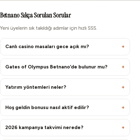
Betnano Sıkça Sorulan Sorular
Yeni üyelerin sık takıldığı adımlar için hızlı SSS.
Canlı casino masaları gece açık mı?
Gates of Olympus Betnano’de bulunur mu?
Yatırım yöntemleri neler?
Hoş geldin bonusu nasıl aktif edilir?
2026 kampanya takvimi nerede?