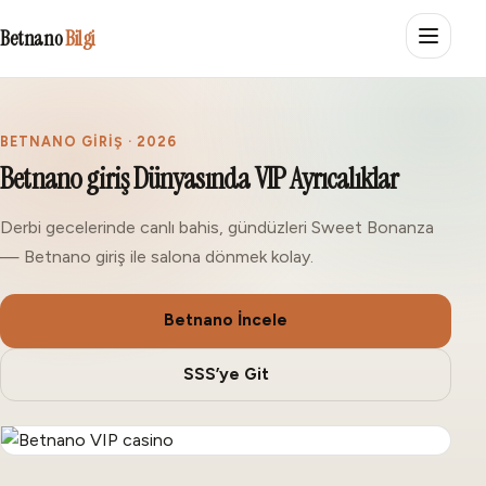
Betnano
Bilgi
Keşfet
BETNANO GIRIŞ · 2026
Betnano giriş Dünyasında VIP Ayrıcalıklar
İnceleme
Derbi gecelerinde canlı bahis, gündüzleri Sweet Bonanza
Rehberler
— Betnano giriş ile salona dönmek kolay.
Gündem
Betnano İncele
Yardım
SSS’ye Git
Bize Ulaşın