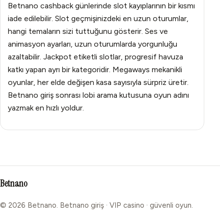
Betnano cashback günlerinde slot kayıplarının bir kısmı
iade edilebilir. Slot geçmişinizdeki en uzun oturumlar,
hangi temaların sizi tuttuğunu gösterir. Ses ve
animasyon ayarları, uzun oturumlarda yorgunluğu
azaltabilir. Jackpot etiketli slotlar, progresif havuza
katkı yapan ayrı bir kategoridir. Megaways mekanikli
oyunlar, her elde değişen kasa sayısıyla sürpriz üretir.
Betnano giriş sonrası lobi arama kutusuna oyun adını
yazmak en hızlı yoldur.
Betnano
© 2026 Betnano. Betnano giriş · VIP casino · güvenli oyun.