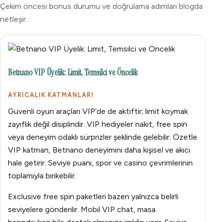
Çekim öncesi bonus durumu ve doğrulama adımları blogda
netleşir.
Betnano VIP Üyelik: Limit, Temsilci ve Öncelik
AYRICALIK KATMANLARI
Güvenli oyun araçları VIP’de de aktiftir; limit koymak
zayıflık değil disiplindir. VIP hediyeler nakit, free spin
veya deneyim odaklı sürprizler şeklinde gelebilir. Özetle
VIP katman, Betnano deneyimini daha kişisel ve akıcı
hale getirir. Seviye puanı, spor ve casino çevrimlerinin
toplamıyla birikebilir.
Exclusive free spin paketleri bazen yalnızca belirli
seviyelere gönderilir. Mobil VIP chat, masa