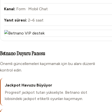
Kanal:
Form · Mobil Chat
Yanıt süresi:
2–6 saat
Betnano Duyuru Panosu
Önemli güncellemeleri kaçırmamak için bu alanı düzenli
kontrol edin.
Jackpot Havuzu Büyüyor
Progresif jackpot tutarı yükselişte. Betnano slot
lobisindeki jackpot etiketli oyunları kaçırmayın.