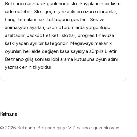
Betnano cashback günlerinde slot kayıplarının bir kısmı
iade edilebilir. Slot geçmişinizdeki en uzun oturumlar,
hangi temaların sizi tuttuğunu gösterir. Ses ve
animasyon ayarları, uzun oturumlarda yorgunluğu
azaltabilir. Jackpot etiketli slotlar, progresif havuza
katkı yapan ayrı bir kategoridir. Megaways mekanikli
oyunlar, her elde değişen kasa sayısıyla sürpriz üretir.
Betnano giriş sonrası lobi arama kutusuna oyun adını
yazmak en hızlı yoldur.
Betnano
© 2026 Betnano. Betnano giriş · VIP casino · güvenli oyun.