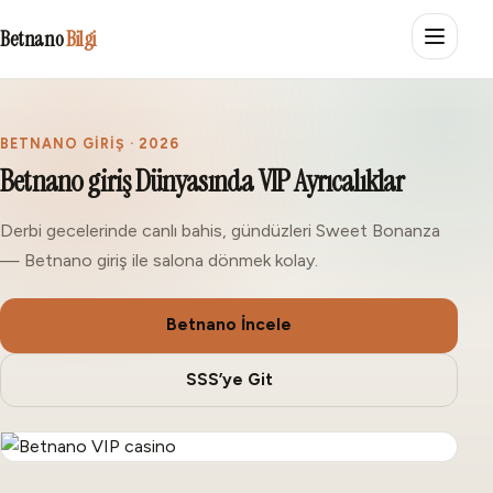
Betnano
Bilgi
Keşfet
BETNANO GIRIŞ · 2026
Betnano giriş Dünyasında VIP Ayrıcalıklar
İnceleme
Derbi gecelerinde canlı bahis, gündüzleri Sweet Bonanza
Rehberler
— Betnano giriş ile salona dönmek kolay.
Gündem
Betnano İncele
Yardım
SSS’ye Git
Bize Ulaşın