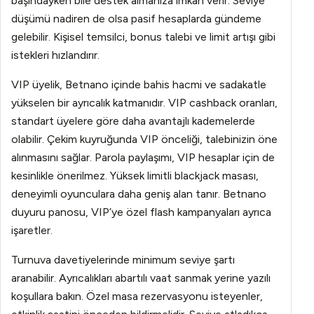
başındayken bile destek almanıza imkân verir. Seviye
düşümü nadiren de olsa pasif hesaplarda gündeme
gelebilir. Kişisel temsilci, bonus talebi ve limit artışı gibi
istekleri hızlandırır.
VIP üyelik, Betnano içinde bahis hacmi ve sadakatle
yükselen bir ayrıcalık katmanıdır. VIP cashback oranları,
standart üyelere göre daha avantajlı kademelerde
olabilir. Çekim kuyruğunda VIP önceliği, talebinizin öne
alınmasını sağlar. Parola paylaşımı, VIP hesaplar için de
kesinlikle önerilmez. Yüksek limitli blackjack masası,
deneyimli oyunculara daha geniş alan tanır. Betnano
duyuru panosu, VIP’ye özel flash kampanyaları ayrıca
işaretler.
Turnuva davetiyelerinde minimum seviye şartı
aranabilir. Ayrıcalıkları abartılı vaat sanmak yerine yazılı
koşullara bakın. Özel masa rezervasyonu isteyenler,