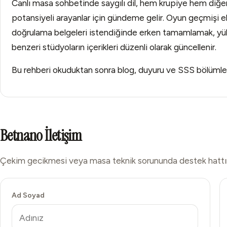
Canlı masa sohbetinde saygılı dil, hem krupiye hem diğ
potansiyeli arayanlar için gündeme gelir. Oyun geçmişi e
doğrulama belgeleri istendiğinde erken tamamlamak, yü
benzeri stüdyoların içerikleri düzenli olarak güncellenir.
Bu rehberi okuduktan sonra blog, duyuru ve SSS bölümler
Betnano İletişim
Çekim gecikmesi veya masa teknik sorununda destek hattın
Ad Soyad