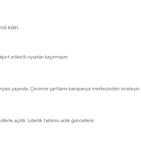
rol edin.
kpot etiketli oyunları kaçırmayın.
nyası yayında. Çevirme şartlarını kampanya merkezinden inceleyin.
rle açıldı. Liderlik tablosu anlık güncellenir.