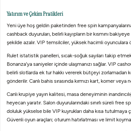
Yatırım ve Çekim Pratikleri
Yeni üye hoş geldin paketinden free spin kampanyaların
cashback duyuruları, belirli kayıpların bir kısmını bakiyeye
şekilde azalır. VIP temsilciler, yüksek hacimli oyunculara ö
Rulet istatistik panelleri, sıcak-soğuk sayıları takip etm
Bonanza’ya saniyeler içinde ulaşmanızı sağlar. VIP cashou
belirli slotlarda ek tur hakkı vererek bütçeyi zorlamadan 
gönderilir. Canlı bahis sırasında kırmızı kart, korner veya n
Canlı krupiye yayın kalitesi, masa deneyiminin inandırıcıl
heyecan yaratır. Salon duyurularındaki sınırlı süreli free s
doluluk yükselse bile VIP kuyrukları daha kısa tutulmaya ça
Güvenli oyun araçları; oturum hatırlatması ve limit koyma