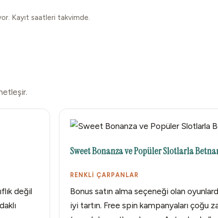
yor. Kayıt saatleri takvimde.
etleşir.
Sweet Bonanza ve Popüler Slotlarla Betna
RENKLI ÇARPANLAR
flık değil
Bonus satın alma seçeneği olan oyunlar
daklı
iyi tartın. Free spin kampanyaları çoğu za