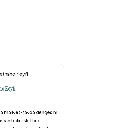
no Keyfi
da maliyet-fayda dengesini
man belirli slotlara