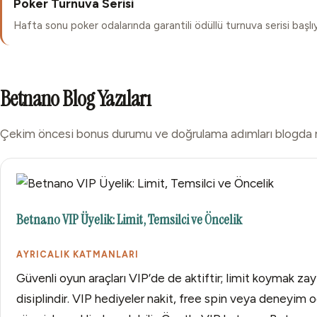
Poker Turnuva Serisi
Hafta sonu poker odalarında garantili ödüllü turnuva serisi başlı
Betnano Blog Yazıları
Çekim öncesi bonus durumu ve doğrulama adımları blogda n
Betnano VIP Üyelik: Limit, Temsilci ve Öncelik
AYRICALIK KATMANLARI
Güvenli oyun araçları VIP’de de aktiftir; limit koymak zayı
disiplindir. VIP hediyeler nakit, free spin veya deneyim o