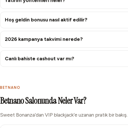
Yatırım yöntemleri neler?
Hoş geldin bonusu nasıl aktif edilir?
2026 kampanya takvimi nerede?
Canlı bahiste cashout var mı?
BETNANO
Betnano Salonunda Neler Var?
Sweet Bonanza’dan VIP blackjack’e uzanan pratik bir bakış.