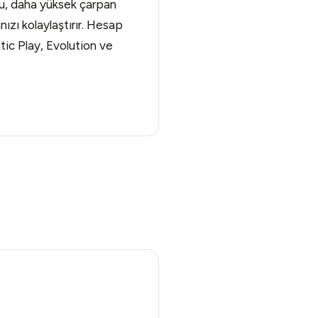
nu, daha yüksek çarpan
zı kolaylaştırır. Hesap
ic Play, Evolution ve