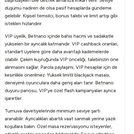
başındayken bile destek almanıza imkân verir. Seviye
düşümü nadiren de olsa pasif hesaplarda gündeme
gelebilir. Kişisel temsilci, bonus talebi ve limit artışı gibi
istekleri hızlandırır.
VIP üyelik, Betnano içinde bahis hacmi ve sadakatle
yükselen bir ayrıcalık katmanıdır. VIP cashback oranları,
standart üyelere göre daha avantajlı kademelerde
olabilir. Çekim kuyruğunda VIP önceliği, talebinizin öne
alınmasını sağlar. Parola paylaşımı, VIP hesaplar için de
kesinlikle önerilmez. Yüksek limitli blackjack masası,
deneyimli oyunculara daha geniş alan tanır. Betnano
duyuru panosu, VIP’ye özel flash kampanyaları ayrıca
işaretler.
Turnuva davetiyelerinde minimum seviye şartı
aranabilir. Ayrıcalıkları abartılı vaat sanmak yerine yazılı
koşullara bakın. Özel masa rezervasyonu isteyenler,