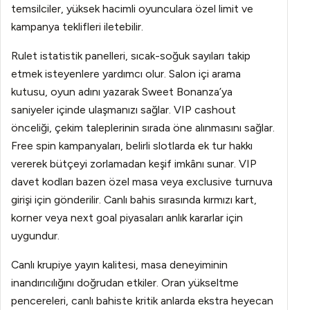
temsilciler, yüksek hacimli oyunculara özel limit ve
kampanya teklifleri iletebilir.
Rulet istatistik panelleri, sıcak-soğuk sayıları takip
etmek isteyenlere yardımcı olur. Salon içi arama
kutusu, oyun adını yazarak Sweet Bonanza’ya
saniyeler içinde ulaşmanızı sağlar. VIP cashout
önceliği, çekim taleplerinin sırada öne alınmasını sağlar.
Free spin kampanyaları, belirli slotlarda ek tur hakkı
vererek bütçeyi zorlamadan keşif imkânı sunar. VIP
davet kodları bazen özel masa veya exclusive turnuva
girişi için gönderilir. Canlı bahis sırasında kırmızı kart,
korner veya next goal piyasaları anlık kararlar için
uygundur.
Canlı krupiye yayın kalitesi, masa deneyiminin
inandırıcılığını doğrudan etkiler. Oran yükseltme
pencereleri, canlı bahiste kritik anlarda ekstra heyecan