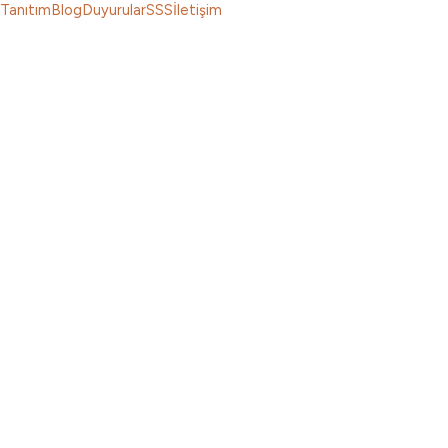
Tanıtım
Blog
Duyurular
SSS
İletişim