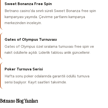
Sweet Bonanza Free Spin
Betnano casino’da sınırlı süreli Sweet Bonanza free spin
kampanyası yayında. Çevirme şartlarını kampanya
merkezinden inceleyin.
Gates of Olympus Turnuvası
Gates of Olympus özel sıralama turnuvası free spin ve
nakit ödüllerle açıldı. Liderlik tablosu anlık güncellenir.
Poker Turnuva Serisi
Hafta sonu poker odalarında garantili ödüllü turnuva
serisi başlıyor. Kayıt saatleri takvimde.
Betnano Blog Yazıları