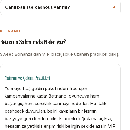
Canlı bahiste cashout var mı?
BETNANO
Betnano Salonunda Neler Var?
Sweet Bonanza’dan VIP blackjack’e uzanan pratik bir bakış.
Yatırım ve Çekim Pratikleri
Yeni üye hoş geldin paketinden free spin
kampanyalarına kadar Betnano, oyuncuya hem
başlangıç hem süreklilik sunmayı hedefler. Haftalık
cashback duyuruları, belirli kayıpların bir kısmını
bakiyeye geri döndürebilir. İki adımlı doğrulama açıksa,
hesabınıza yetkisiz erişim riski belirgin şekilde azalır. VIP