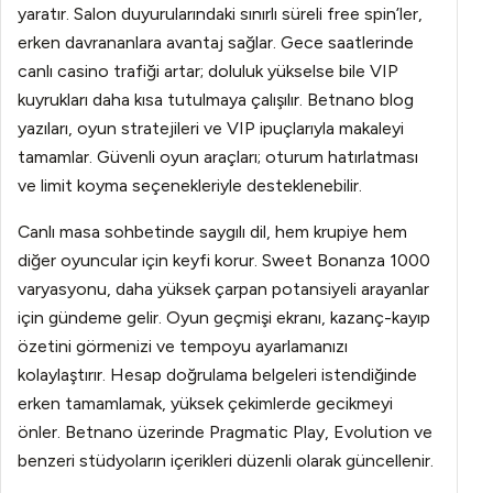
yaratır. Salon duyurularındaki sınırlı süreli free spin’ler,
erken davrananlara avantaj sağlar. Gece saatlerinde
canlı casino trafiği artar; doluluk yükselse bile VIP
kuyrukları daha kısa tutulmaya çalışılır. Betnano blog
yazıları, oyun stratejileri ve VIP ipuçlarıyla makaleyi
tamamlar. Güvenli oyun araçları; oturum hatırlatması
ve limit koyma seçenekleriyle desteklenebilir.
Canlı masa sohbetinde saygılı dil, hem krupiye hem
diğer oyuncular için keyfi korur. Sweet Bonanza 1000
varyasyonu, daha yüksek çarpan potansiyeli arayanlar
için gündeme gelir. Oyun geçmişi ekranı, kazanç-kayıp
özetini görmenizi ve tempoyu ayarlamanızı
kolaylaştırır. Hesap doğrulama belgeleri istendiğinde
erken tamamlamak, yüksek çekimlerde gecikmeyi
önler. Betnano üzerinde Pragmatic Play, Evolution ve
benzeri stüdyoların içerikleri düzenli olarak güncellenir.