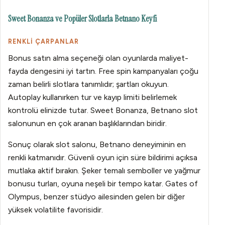
Sweet Bonanza ve Popüler Slotlarla Betnano Keyfi
RENKLI ÇARPANLAR
Bonus satın alma seçeneği olan oyunlarda maliyet-
fayda dengesini iyi tartın. Free spin kampanyaları çoğu
zaman belirli slotlara tanımlıdır; şartları okuyun.
Autoplay kullanırken tur ve kayıp limiti belirlemek
kontrolü elinizde tutar. Sweet Bonanza, Betnano slot
salonunun en çok aranan başlıklarından biridir.
Sonuç olarak slot salonu, Betnano deneyiminin en
renkli katmanıdır. Güvenli oyun için süre bildirimi açıksa
mutlaka aktif bırakın. Şeker temalı semboller ve yağmur
bonusu turları, oyuna neşeli bir tempo katar. Gates of
Olympus, benzer stüdyo ailesinden gelen bir diğer
yüksek volatilite favorisidir.