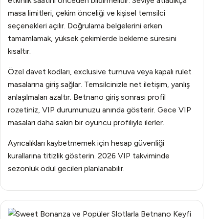
etkinlik saatini önceden bildirmelidir. Seviye atladıkça
masa limitleri, çekim önceliği ve kişisel temsilci
seçenekleri açılır. Doğrulama belgelerini erken
tamamlamak, yüksek çekimlerde bekleme süresini
kısaltır.
Özel davet kodları, exclusive turnuva veya kapalı rulet
masalarına giriş sağlar. Temsilcinizle net iletişim, yanlış
anlaşılmaları azaltır. Betnano giriş sonrası profil
rozetiniz, VIP durumunuzu anında gösterir. Gece VIP
masaları daha sakin bir oyuncu profiliyle ilerler.
Ayrıcalıkları kaybetmemek için hesap güvenliği
kurallarına titizlik gösterin. 2026 VIP takviminde
sezonluk ödül gecileri planlanabilir.