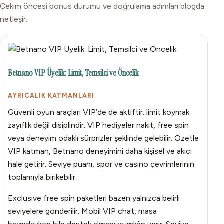
Çekim öncesi bonus durumu ve doğrulama adımları blogda
netleşir.
Betnano VIP Üyelik: Limit, Temsilci ve Öncelik
AYRICALIK KATMANLARI
Güvenli oyun araçları VIP’de de aktiftir; limit koymak
zayıflık değil disiplindir. VIP hediyeler nakit, free spin
veya deneyim odaklı sürprizler şeklinde gelebilir. Özetle
VIP katman, Betnano deneyimini daha kişisel ve akıcı
hale getirir. Seviye puanı, spor ve casino çevrimlerinin
toplamıyla birikebilir.
Exclusive free spin paketleri bazen yalnızca belirli
seviyelere gönderilir. Mobil VIP chat, masa