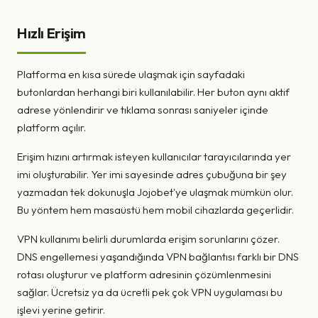
Hızlı Erişim
Platforma en kısa sürede ulaşmak için sayfadaki
butonlardan herhangi biri kullanılabilir. Her buton aynı aktif
adrese yönlendirir ve tıklama sonrası saniyeler içinde
platform açılır.
Erişim hızını artırmak isteyen kullanıcılar tarayıcılarında yer
imi oluşturabilir. Yer imi sayesinde adres çubuğuna bir şey
yazmadan tek dokunuşla Jojobet'ye ulaşmak mümkün olur.
Bu yöntem hem masaüstü hem mobil cihazlarda geçerlidir.
VPN kullanımı belirli durumlarda erişim sorunlarını çözer.
DNS engellemesi yaşandığında VPN bağlantısı farklı bir DNS
rotası oluşturur ve platform adresinin çözümlenmesini
sağlar. Ücretsiz ya da ücretli pek çok VPN uygulaması bu
işlevi yerine getirir.