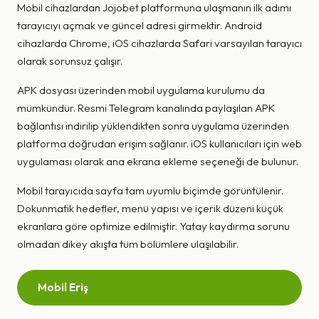
Mobil cihazlardan Jojobet platformuna ulaşmanın ilk adımı
tarayıcıyı açmak ve güncel adresi girmektir. Android
cihazlarda Chrome, iOS cihazlarda Safari varsayılan tarayıcı
olarak sorunsuz çalışır.
APK dosyası üzerinden mobil uygulama kurulumu da
mümkündür. Resmi Telegram kanalında paylaşılan APK
bağlantısı indirilip yüklendikten sonra uygulama üzerinden
platforma doğrudan erişim sağlanır. iOS kullanıcıları için web
uygulaması olarak ana ekrana ekleme seçeneği de bulunur.
Mobil tarayıcıda sayfa tam uyumlu biçimde görüntülenir.
Dokunmatik hedefler, menü yapısı ve içerik düzeni küçük
ekranlara göre optimize edilmiştir. Yatay kaydırma sorunu
olmadan dikey akışta tüm bölümlere ulaşılabilir.
Mobil Eriş