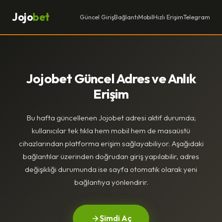
Jojo
bet
Güncel Giriş
Bağlantı
Mobil
Hızlı Erişim
Telegram
Jojobet Güncel Adres ve Anlık
Erişim
Bu hafta güncellenen Jojobet adresi aktif durumda;
kullanıcılar tek tıkla hem mobil hem de masaüstü
cihazlarından platforma erişim sağlayabiliyor. Aşağıdaki
bağlantılar üzerinden doğrudan giriş yapılabilir, adres
değişikliği durumunda ise sayfa otomatik olarak yeni
bağlantıya yönlendirir.
Şimdi Aç