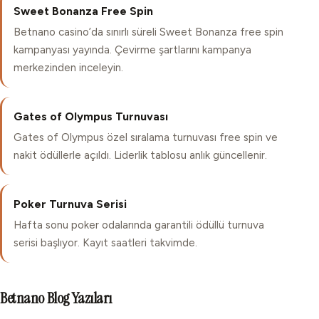
Sweet Bonanza Free Spin
Betnano casino’da sınırlı süreli Sweet Bonanza free spin
kampanyası yayında. Çevirme şartlarını kampanya
merkezinden inceleyin.
Gates of Olympus Turnuvası
Gates of Olympus özel sıralama turnuvası free spin ve
nakit ödüllerle açıldı. Liderlik tablosu anlık güncellenir.
Poker Turnuva Serisi
Hafta sonu poker odalarında garantili ödüllü turnuva
serisi başlıyor. Kayıt saatleri takvimde.
Betnano Blog Yazıları