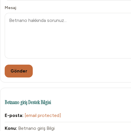
Mesaj
Gönder
Betnano giriş Destek Bilgisi
E-posta:
[email protected]
Konu:
Betnano giriş Bilgi