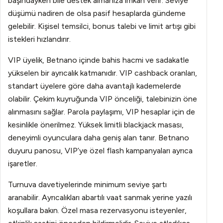
başındayken bile destek almanıza imkân verir. Seviye
düşümü nadiren de olsa pasif hesaplarda gündeme
gelebilir. Kişisel temsilci, bonus talebi ve limit artışı gibi
istekleri hızlandırır.
VIP üyelik, Betnano içinde bahis hacmi ve sadakatle
yükselen bir ayrıcalık katmanıdır. VIP cashback oranları,
standart üyelere göre daha avantajlı kademelerde
olabilir. Çekim kuyruğunda VIP önceliği, talebinizin öne
alınmasını sağlar. Parola paylaşımı, VIP hesaplar için de
kesinlikle önerilmez. Yüksek limitli blackjack masası,
deneyimli oyunculara daha geniş alan tanır. Betnano
duyuru panosu, VIP’ye özel flash kampanyaları ayrıca
işaretler.
Turnuva davetiyelerinde minimum seviye şartı
aranabilir. Ayrıcalıkları abartılı vaat sanmak yerine yazılı
koşullara bakın. Özel masa rezervasyonu isteyenler,