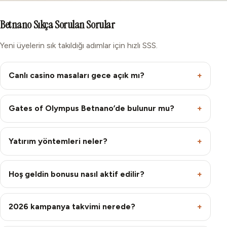
Betnano Sıkça Sorulan Sorular
Yeni üyelerin sık takıldığı adımlar için hızlı SSS.
Canlı casino masaları gece açık mı?
Gates of Olympus Betnano’de bulunur mu?
Yatırım yöntemleri neler?
Hoş geldin bonusu nasıl aktif edilir?
2026 kampanya takvimi nerede?