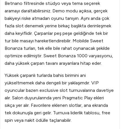
Betnano filtresinde stüdyo veya tema seçerek
aramayı daraltabilirsiniz. Demo modu açıksa, gerçek
bakiyeyi riske atmadan oyunu tanıyın. Aynı anda çok
fazla slot denemek yerine birkaç başlıkta derinleşmek
daha keyiflidir. Çarpanlar peş peşe geldiğinde tek bir
tur bile masayı hareketlendirebilir. Mobilde Sweet
Bonanza turları, tek elle bile rahat oynanacak şekilde
optimize edilmiştir. Sweet Bonanza 1000 varyasyonu,
daha yüksek çarpan tavanı arayanlara hitap eder.
Yüksek çarpanlı turlarda bahis birimini ani
yükseltmemek daha dengeli bir yaklaşımdır. VIP
oyuncular bazen exclusive slot turnuvalarına davetiye
alır. Salon duyurularında yeni Pragmatic Play ekleri
sıkça yer alır. Favorilere eklenen slotlar, ana ekranda
tek dokunuşla geri gelir. Turnuva liderlik tablosu, free
spin veya nakit ödülle taçlanabilir.