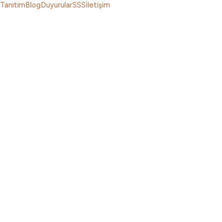
Tanıtım
Blog
Duyurular
SSS
İletişim