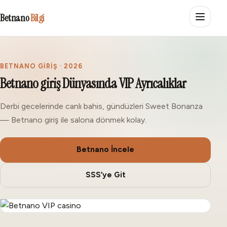
Betnano
Bilgi
Keşfet
BETNANO GIRIŞ · 2026
Betnano giriş Dünyasında VIP Ayrıcalıklar
İnceleme
Derbi gecelerinde canlı bahis, gündüzleri Sweet Bonanza
Rehberler
— Betnano giriş ile salona dönmek kolay.
Gündem
Betnano İncele
Yardım
SSS’ye Git
Bize Ulaşın