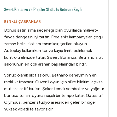
Sweet Bonanza ve Popüler Slotlarla Betnano Keyfi
RENKLI ÇARPANLAR
Bonus satın alma seçeneği olan oyunlarda maliyet-
fayda dengesini iyi tartın. Free spin kampanyaları çoğu
zaman belirli slotlara tanımlıdır; şartları okuyun.
Autoplay kullanırken tur ve kayıp limiti belirlemek
kontrolü elinizde tutar. Sweet Bonanza, Betnano slot
salonunun en çok aranan başlıklarından biridir.
Sonuç olarak slot salonu, Betnano deneyiminin en
renkli katmanıdır. Güvenli oyun için süre bildirimi açıksa
mutlaka aktif bırakın. Şeker temalı semboller ve yağmur
bonusu turları, oyuna neşeli bir tempo katar. Gates of
Olympus, benzer stüdyo ailesinden gelen bir diğer
yüksek volatilite favorisidir.