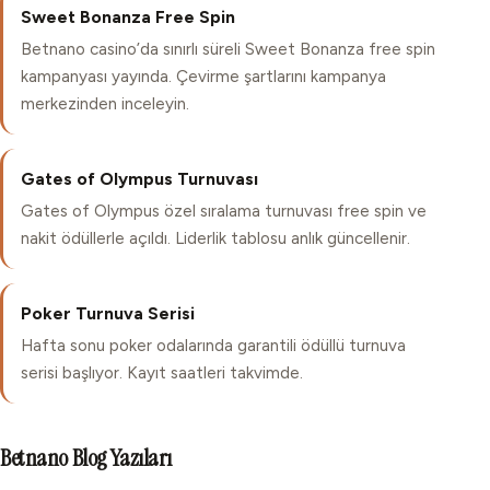
Sweet Bonanza Free Spin
Betnano casino’da sınırlı süreli Sweet Bonanza free spin
kampanyası yayında. Çevirme şartlarını kampanya
merkezinden inceleyin.
Gates of Olympus Turnuvası
Gates of Olympus özel sıralama turnuvası free spin ve
nakit ödüllerle açıldı. Liderlik tablosu anlık güncellenir.
Poker Turnuva Serisi
Hafta sonu poker odalarında garantili ödüllü turnuva
serisi başlıyor. Kayıt saatleri takvimde.
Betnano Blog Yazıları