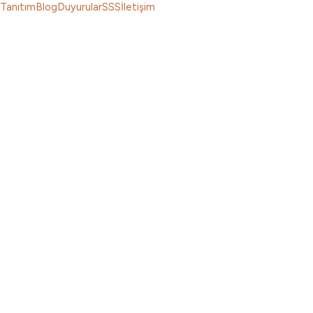
Tanıtım
Blog
Duyurular
SSS
İletişim