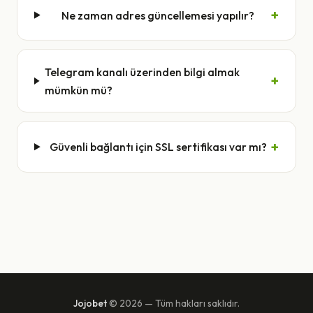
Ne zaman adres güncellemesi yapılır?
Telegram kanalı üzerinden bilgi almak
mümkün mü?
Güvenli bağlantı için SSL sertifikası var mı?
Jojobet
© 2026 — Tüm hakları saklıdır.