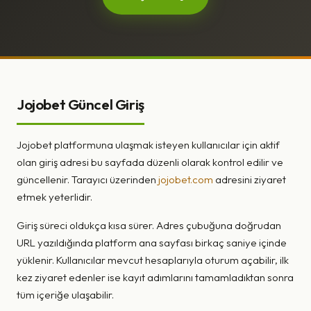
Jojobet Güncel Giriş
Jojobet platformuna ulaşmak isteyen kullanıcılar için aktif
olan giriş adresi bu sayfada düzenli olarak kontrol edilir ve
güncellenir. Tarayıcı üzerinden
jojobet.com
adresini ziyaret
etmek yeterlidir.
Giriş süreci oldukça kısa sürer. Adres çubuğuna doğrudan
URL yazıldığında platform ana sayfası birkaç saniye içinde
yüklenir. Kullanıcılar mevcut hesaplarıyla oturum açabilir, ilk
kez ziyaret edenler ise kayıt adımlarını tamamladıktan sonra
tüm içeriğe ulaşabilir.