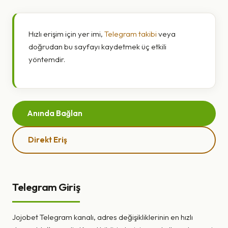
Hızlı erişim için yer imi,
Telegram takibi
veya
doğrudan bu sayfayı kaydetmek üç etkili
yöntemdir.
Anında Bağlan
Direkt Eriş
Telegram Giriş
Jojobet Telegram kanalı, adres değişikliklerinin en hızlı