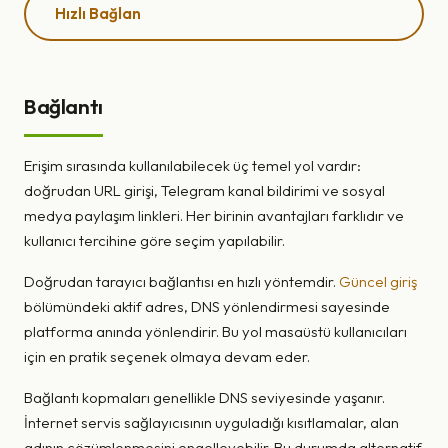
Hızlı Bağlan
Bağlantı
Erişim sırasında kullanılabilecek üç temel yol vardır:
doğrudan URL girişi, Telegram kanal bildirimi ve sosyal
medya paylaşım linkleri. Her birinin avantajları farklıdır ve
kullanıcı tercihine göre seçim yapılabilir.
Doğrudan tarayıcı bağlantısı en hızlı yöntemdir.
Güncel giriş
bölümündeki aktif adres, DNS yönlendirmesi sayesinde
platforma anında yönlendirir. Bu yol masaüstü kullanıcıları
için en pratik seçenek olmaya devam eder.
Bağlantı kopmaları genellikle DNS seviyesinde yaşanır.
İnternet servis sağlayıcısının uyguladığı kısıtlamalar, alan
adının çözümlenmesini engelleyebilir. Bu durumda alternatif