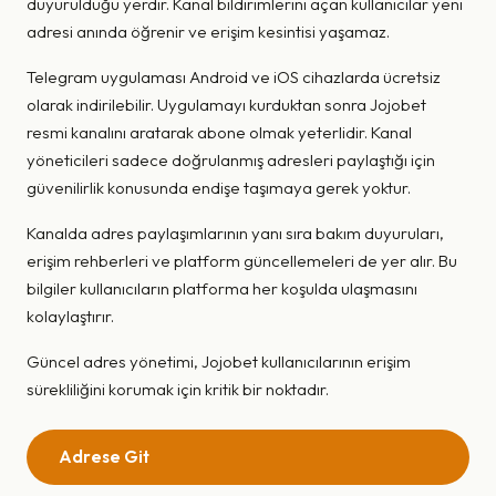
duyurulduğu yerdir. Kanal bildirimlerini açan kullanıcılar yeni
adresi anında öğrenir ve erişim kesintisi yaşamaz.
Telegram uygulaması Android ve iOS cihazlarda ücretsiz
olarak indirilebilir. Uygulamayı kurduktan sonra Jojobet
resmi kanalını aratarak abone olmak yeterlidir. Kanal
yöneticileri sadece doğrulanmış adresleri paylaştığı için
güvenilirlik konusunda endişe taşımaya gerek yoktur.
Kanalda adres paylaşımlarının yanı sıra bakım duyuruları,
erişim rehberleri ve platform güncellemeleri de yer alır. Bu
bilgiler kullanıcıların platforma her koşulda ulaşmasını
kolaylaştırır.
Güncel adres yönetimi, Jojobet kullanıcılarının erişim
sürekliliğini korumak için kritik bir noktadır.
Adrese Git