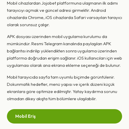
Mobil cihazlardan Jojobet platformuna ulaşmanın ilk adımı
tarayıcıyı açmak ve güncel adresi girmektir. Android
cihazlarda Chrome, iOS cihazlarda Safari varsayılan tarayıcı
olarak sorunsuz çalışır.
APK dosyası üzerinden mobil uygulama kurulumu da
mümkündür. Resmi Telegram kanalında paylaşılan APK
bağlantısı indirilip yüklendikten sonra uygulama üzerinden
platforma doğrudan erişim sağlanır. iOS kullanıcıları için web
uygulaması olarak ana ekrana ekleme seçeneği de bulunur.
Mobil tarayıcıda sayfa tam uyumlu biçimde görüntülenir.
Dokunmatik hedefler, menü yapısı ve içerik düzeni küçük
ekranlara göre optimize edilmiştir. Yatay kaydırma sorunu
olmadan dikey akışta tüm bölümlere ulaşılabilir.
Mobil Eriş