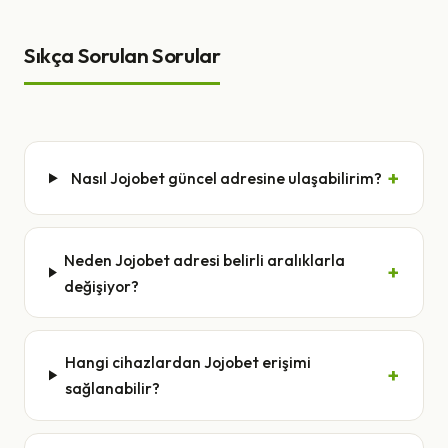
Sıkça Sorulan Sorular
Nasıl Jojobet güncel adresine ulaşabilirim?
Neden Jojobet adresi belirli aralıklarla
değişiyor?
Hangi cihazlardan Jojobet erişimi
sağlanabilir?