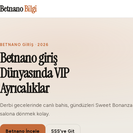
Betnano
Bilgi
BETNANO GIRIŞ · 2026
Betnano giriş
Dünyasında VIP
Ayrıcalıklar
Derbi gecelerinde canlı bahis, gündüzleri Sweet Bonanza 
salona dönmek kolay.
Betnano İncele
SSS’ye Git