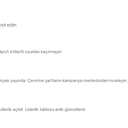
rol edin.
kpot etiketli oyunları kaçırmayın.
nyası yayında. Çevirme şartlarını kampanya merkezinden inceleyin.
rle açıldı. Liderlik tablosu anlık güncellenir.