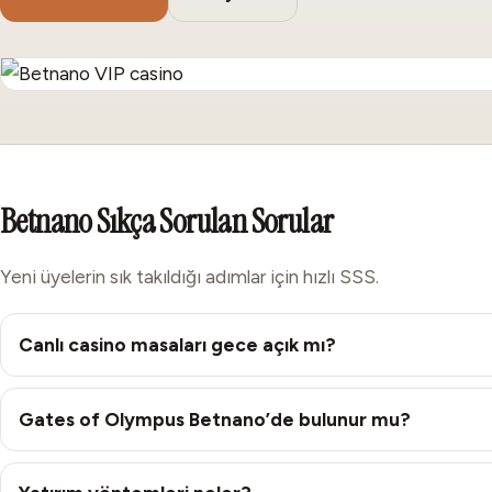
Betnano Sıkça Sorulan Sorular
Yeni üyelerin sık takıldığı adımlar için hızlı SSS.
Canlı casino masaları gece açık mı?
Gates of Olympus Betnano’de bulunur mu?