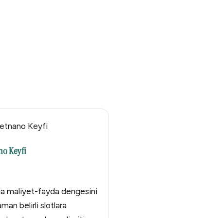
no Keyfi
da maliyet-fayda dengesini
man belirli slotlara