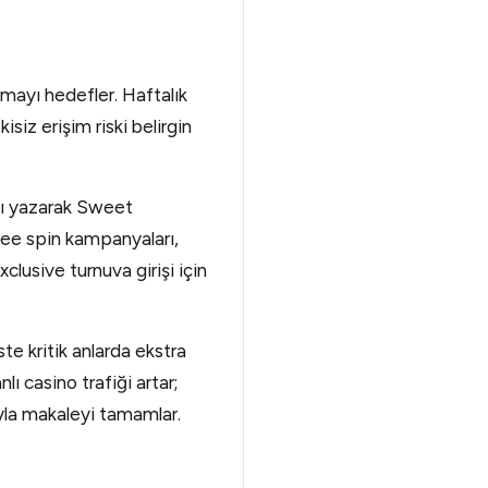
mayı hedefler. Haftalık
isiz erişim riski belirgin
ını yazarak Sweet
Free spin kampanyaları,
clusive turnuva girişi için
te kritik anlarda ekstra
lı casino trafiği artar;
rıyla makaleyi tamamlar.