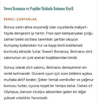
Sweet Bonanza ve Popüler Slotlarla Betnano Keyfi
RENKLI ÇARPANLAR
Bonus satın alma seçeneği olan oyunlarda maliyet-
fayda dengesini iyi tartın. Free spin kampanyaları çoğu
zaman belirli slotlara tanımlıdır; şartları okuyun.
Autoplay kullanırken tur ve kayıp limiti belirlemek
kontrolü elinizde tutar. Sweet Bonanza, Betnano slot
salonunun en çok aranan başlıklarından biridir.
Sonuç olarak slot salonu, Betnano deneyiminin en
renkli katmanıdır. Güvenli oyun için süre bildirimi açıksa
mutlaka aktif bırakın. Şeker temalı semboller ve yağmur
bonusu turları, oyuna neşeli bir tempo katar. Gates of
Olympus, benzer stüdyo ailesinden gelen bir diğer
yüksek volatilite favorisidir.