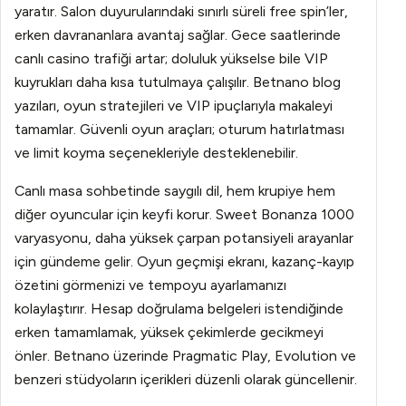
yaratır. Salon duyurularındaki sınırlı süreli free spin’ler,
erken davrananlara avantaj sağlar. Gece saatlerinde
canlı casino trafiği artar; doluluk yükselse bile VIP
kuyrukları daha kısa tutulmaya çalışılır. Betnano blog
yazıları, oyun stratejileri ve VIP ipuçlarıyla makaleyi
tamamlar. Güvenli oyun araçları; oturum hatırlatması
ve limit koyma seçenekleriyle desteklenebilir.
Canlı masa sohbetinde saygılı dil, hem krupiye hem
diğer oyuncular için keyfi korur. Sweet Bonanza 1000
varyasyonu, daha yüksek çarpan potansiyeli arayanlar
için gündeme gelir. Oyun geçmişi ekranı, kazanç-kayıp
özetini görmenizi ve tempoyu ayarlamanızı
kolaylaştırır. Hesap doğrulama belgeleri istendiğinde
erken tamamlamak, yüksek çekimlerde gecikmeyi
önler. Betnano üzerinde Pragmatic Play, Evolution ve
benzeri stüdyoların içerikleri düzenli olarak güncellenir.