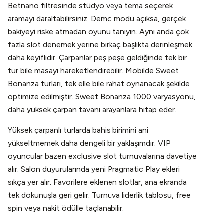
Betnano filtresinde stüdyo veya tema seçerek
aramayı daraltabilirsiniz. Demo modu açıksa, gerçek
bakiyeyi riske atmadan oyunu tanıyın. Aynı anda çok
fazla slot denemek yerine birkaç başlıkta derinleşmek
daha keyiflidir. Çarpanlar peş peşe geldiğinde tek bir
tur bile masayı hareketlendirebilir. Mobilde Sweet
Bonanza turları, tek elle bile rahat oynanacak şekilde
optimize edilmiştir. Sweet Bonanza 1000 varyasyonu,
daha yüksek çarpan tavanı arayanlara hitap eder.
Yüksek çarpanlı turlarda bahis birimini ani
yükseltmemek daha dengeli bir yaklaşımdır. VIP
oyuncular bazen exclusive slot turnuvalarına davetiye
alır. Salon duyurularında yeni Pragmatic Play ekleri
sıkça yer alır. Favorilere eklenen slotlar, ana ekranda
tek dokunuşla geri gelir. Turnuva liderlik tablosu, free
spin veya nakit ödülle taçlanabilir.