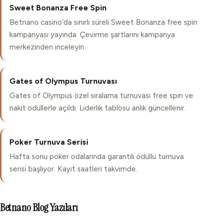
Sweet Bonanza Free Spin
Betnano casino’da sınırlı süreli Sweet Bonanza free spin
kampanyası yayında. Çevirme şartlarını kampanya
merkezinden inceleyin.
Gates of Olympus Turnuvası
Gates of Olympus özel sıralama turnuvası free spin ve
nakit ödüllerle açıldı. Liderlik tablosu anlık güncellenir.
Poker Turnuva Serisi
Hafta sonu poker odalarında garantili ödüllü turnuva
serisi başlıyor. Kayıt saatleri takvimde.
Betnano Blog Yazıları