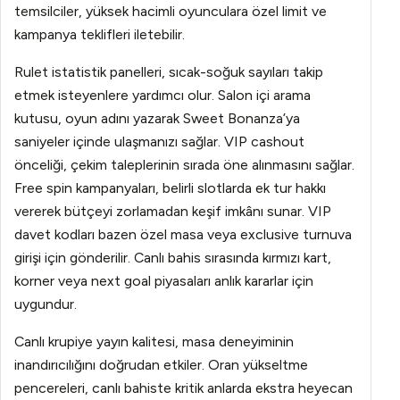
temsilciler, yüksek hacimli oyunculara özel limit ve
kampanya teklifleri iletebilir.
Rulet istatistik panelleri, sıcak-soğuk sayıları takip
etmek isteyenlere yardımcı olur. Salon içi arama
kutusu, oyun adını yazarak Sweet Bonanza’ya
saniyeler içinde ulaşmanızı sağlar. VIP cashout
önceliği, çekim taleplerinin sırada öne alınmasını sağlar.
Free spin kampanyaları, belirli slotlarda ek tur hakkı
vererek bütçeyi zorlamadan keşif imkânı sunar. VIP
davet kodları bazen özel masa veya exclusive turnuva
girişi için gönderilir. Canlı bahis sırasında kırmızı kart,
korner veya next goal piyasaları anlık kararlar için
uygundur.
Canlı krupiye yayın kalitesi, masa deneyiminin
inandırıcılığını doğrudan etkiler. Oran yükseltme
pencereleri, canlı bahiste kritik anlarda ekstra heyecan