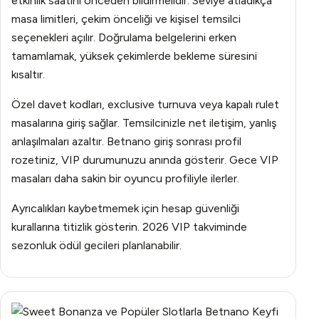
etkinlik saatini önceden bildirmelidir. Seviye atladıkça
masa limitleri, çekim önceliği ve kişisel temsilci
seçenekleri açılır. Doğrulama belgelerini erken
tamamlamak, yüksek çekimlerde bekleme süresini
kısaltır.
Özel davet kodları, exclusive turnuva veya kapalı rulet
masalarına giriş sağlar. Temsilcinizle net iletişim, yanlış
anlaşılmaları azaltır. Betnano giriş sonrası profil
rozetiniz, VIP durumunuzu anında gösterir. Gece VIP
masaları daha sakin bir oyuncu profiliyle ilerler.
Ayrıcalıkları kaybetmemek için hesap güvenliği
kurallarına titizlik gösterin. 2026 VIP takviminde
sezonluk ödül gecileri planlanabilir.