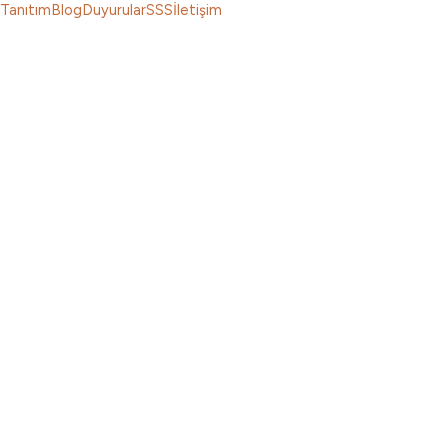
Tanıtım
Blog
Duyurular
SSS
İletişim