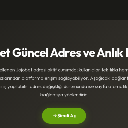
et Güncel Adres ve Anlık 
llenen Jojobet adresi aktif durumda; kullanıcılar tek tıkla h
zlarından platforma erişim sağlayabiliyor. Aşağıdaki bağlant
riş yapılabilir, adres değişikliği durumunda ise sayfa otomatik
bağlantıya yönlendirir.
Şimdi Aç