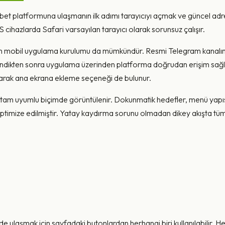
bet platformuna ulaşmanın ilk adımı tarayıcıyı açmak ve güncel adre
cihazlarda Safari varsayılan tarayıcı olarak sorunsuz çalışır.
n mobil uygulama kurulumu da mümkündür. Resmi Telegram kanalı
klendikten sonra uygulama üzerinden platforma doğrudan erişim sağlan
arak ana ekrana ekleme seçeneği de bulunur.
 tam uyumlu biçimde görüntülenir. Dokunmatik hedefler, menü yapısı
timize edilmiştir. Yatay kaydırma sorunu olmadan dikey akışta tüm b
e ulaşmak için sayfadaki butonlardan herhangi biri kullanılabilir. He