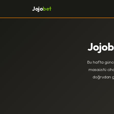
Jojo
bet
Jojob
Bu hafta günce
masaüstü ciha
doğrudan gi