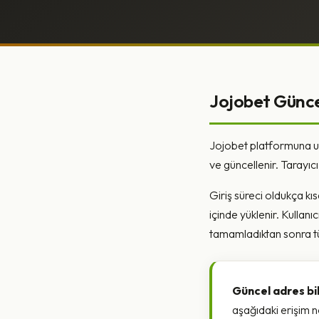
Jojobet Günce
Jojobet platformuna ulaş
ve güncellenir. Tarayıc
Giriş süreci oldukça k
içinde yüklenir. Kullanı
tamamladıktan sonra tü
Güncel adres bil
aşağıdaki erişim n