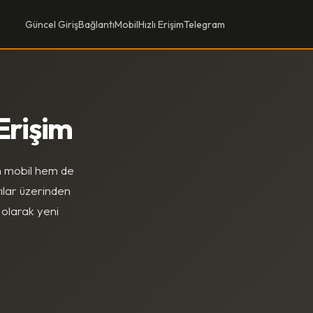
Güncel Giriş
Bağlantı
Mobil
Hızlı Erişim
Telegram
Erişim
em mobil hem de
ılar üzerinden
 olarak yeni