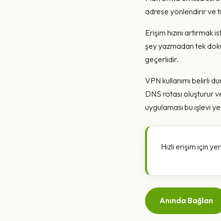
adrese yönlendirir ve t
Erişim hızını artırmak i
şey yazmadan tek dok
geçerlidir.
VPN kullanımı belirli d
DNS rotası oluşturur v
uygulaması bu işlevi yer
Hızlı erişim için yer
Anında Bağlan