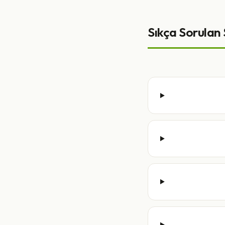
Sıkça Sorulan 