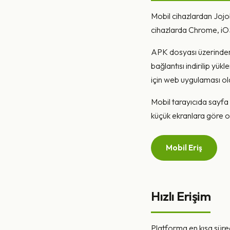
Mobil cihazlardan Jojo
cihazlarda Chrome, iOS 
APK dosyası üzerinde
bağlantısı indirilip yü
için web uygulaması ol
Mobil tarayıcıda sayfa
küçük ekranlara göre op
Mobil Eriş
Hızlı Erişim
Platforma en kısa süred