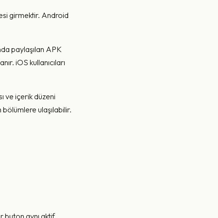
si girmektir. Android
nda paylaşılan APK
ır. iOS kullanıcıları
 ve içerik düzeni
ölümlere ulaşılabilir.
r buton aynı aktif