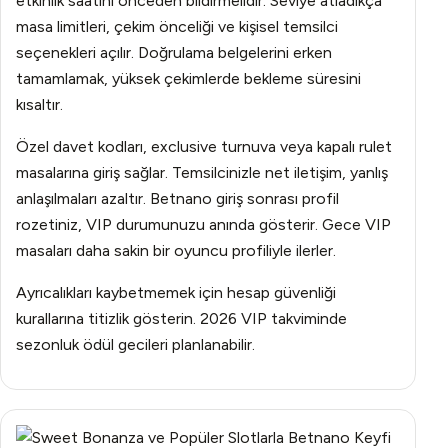
etkinlik saatini önceden bildirmelidir. Seviye atladıkça
masa limitleri, çekim önceliği ve kişisel temsilci
seçenekleri açılır. Doğrulama belgelerini erken
tamamlamak, yüksek çekimlerde bekleme süresini
kısaltır.
Özel davet kodları, exclusive turnuva veya kapalı rulet
masalarına giriş sağlar. Temsilcinizle net iletişim, yanlış
anlaşılmaları azaltır. Betnano giriş sonrası profil
rozetiniz, VIP durumunuzu anında gösterir. Gece VIP
masaları daha sakin bir oyuncu profiliyle ilerler.
Ayrıcalıkları kaybetmemek için hesap güvenliği
kurallarına titizlik gösterin. 2026 VIP takviminde
sezonluk ödül gecileri planlanabilir.