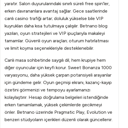
yaratır. Salon duyurularındaki sınırlı süreli free spin’ler,
erken davrananlara avantaj sağlar. Gece saatlerinde
canlı casino trafiği artar; doluluk yükselse bile VIP
kuyrukları daha kısa tutulmaya çalışılır. Betnano blog
yazıları, oyun stratejileri ve VIP ipuçlarıyla makaleyi
tamamlar. Güvenli oyun araçları; oturum hatırlatması
ve limit koyma seçenekleriyle desteklenebilir.
Canlı masa sohbetinde saygılı dil, hem krupiye hem
diğer oyuncular için keyfi korur. Sweet Bonanza 1000
varyasyonu, daha yüksek çarpan potansiyeli arayanlar
için gündeme gelir. Oyun geçmişi ekranı, kazanç-kayıp
özetini görmenizi ve tempoyu ayarlamanızı
kolaylaştırır. Hesap doğrulama belgeleri istendiğinde
erken tamamlamak, yüksek çekimlerde gecikmeyi
önler. Betnano üzerinde Pragmatic Play, Evolution ve
benzeri stüdyoların içerikleri düzenli olarak güncellenir.