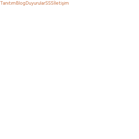
Tanıtım
Blog
Duyurular
SSS
İletişim