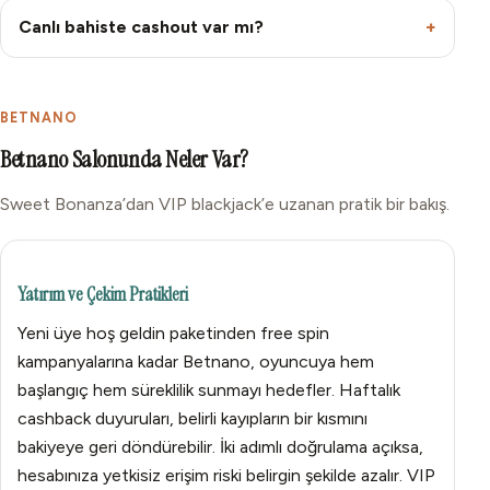
Canlı bahiste cashout var mı?
BETNANO
Betnano Salonunda Neler Var?
Sweet Bonanza’dan VIP blackjack’e uzanan pratik bir bakış.
Yatırım ve Çekim Pratikleri
Yeni üye hoş geldin paketinden free spin
kampanyalarına kadar Betnano, oyuncuya hem
başlangıç hem süreklilik sunmayı hedefler. Haftalık
cashback duyuruları, belirli kayıpların bir kısmını
bakiyeye geri döndürebilir. İki adımlı doğrulama açıksa,
hesabınıza yetkisiz erişim riski belirgin şekilde azalır. VIP