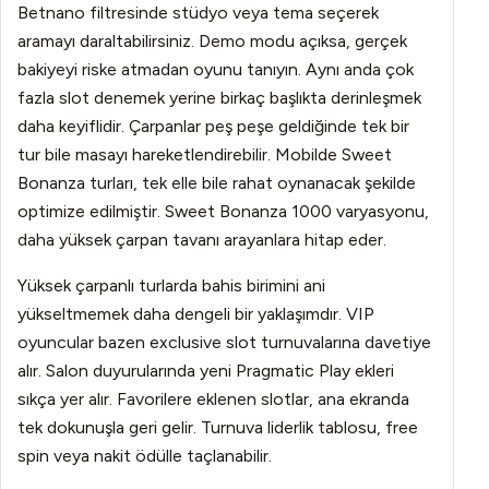
Betnano filtresinde stüdyo veya tema seçerek
aramayı daraltabilirsiniz. Demo modu açıksa, gerçek
bakiyeyi riske atmadan oyunu tanıyın. Aynı anda çok
fazla slot denemek yerine birkaç başlıkta derinleşmek
daha keyiflidir. Çarpanlar peş peşe geldiğinde tek bir
tur bile masayı hareketlendirebilir. Mobilde Sweet
Bonanza turları, tek elle bile rahat oynanacak şekilde
optimize edilmiştir. Sweet Bonanza 1000 varyasyonu,
daha yüksek çarpan tavanı arayanlara hitap eder.
Yüksek çarpanlı turlarda bahis birimini ani
yükseltmemek daha dengeli bir yaklaşımdır. VIP
oyuncular bazen exclusive slot turnuvalarına davetiye
alır. Salon duyurularında yeni Pragmatic Play ekleri
sıkça yer alır. Favorilere eklenen slotlar, ana ekranda
tek dokunuşla geri gelir. Turnuva liderlik tablosu, free
spin veya nakit ödülle taçlanabilir.