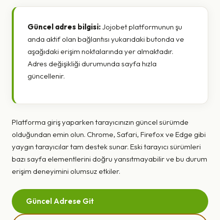
Güncel adres bilgisi:
Jojobet platformunun şu
anda aktif olan bağlantısı yukarıdaki butonda ve
aşağıdaki erişim noktalarında yer almaktadır.
Adres değişikliği durumunda sayfa hızla
güncellenir.
Platforma giriş yaparken tarayıcınızın güncel sürümde
olduğundan emin olun. Chrome, Safari, Firefox ve Edge gibi
yaygın tarayıcılar tam destek sunar. Eski tarayıcı sürümleri
bazı sayfa elementlerini doğru yansıtmayabilir ve bu durum
erişim deneyimini olumsuz etkiler.
Güncel Adrese Git