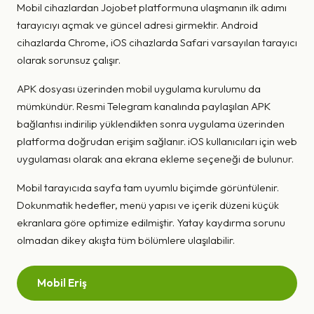
Mobil cihazlardan Jojobet platformuna ulaşmanın ilk adımı
tarayıcıyı açmak ve güncel adresi girmektir. Android
cihazlarda Chrome, iOS cihazlarda Safari varsayılan tarayıcı
olarak sorunsuz çalışır.
APK dosyası üzerinden mobil uygulama kurulumu da
mümkündür. Resmi Telegram kanalında paylaşılan APK
bağlantısı indirilip yüklendikten sonra uygulama üzerinden
platforma doğrudan erişim sağlanır. iOS kullanıcıları için web
uygulaması olarak ana ekrana ekleme seçeneği de bulunur.
Mobil tarayıcıda sayfa tam uyumlu biçimde görüntülenir.
Dokunmatik hedefler, menü yapısı ve içerik düzeni küçük
ekranlara göre optimize edilmiştir. Yatay kaydırma sorunu
olmadan dikey akışta tüm bölümlere ulaşılabilir.
Mobil Eriş