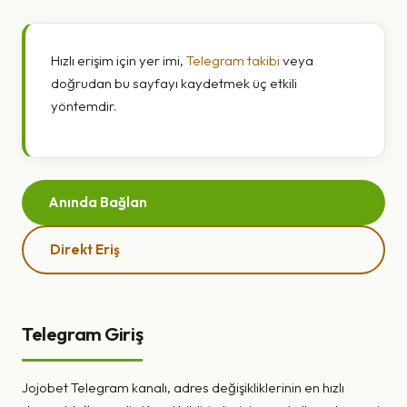
Hızlı erişim için yer imi,
Telegram takibi
veya
doğrudan bu sayfayı kaydetmek üç etkili
yöntemdir.
Anında Bağlan
Direkt Eriş
Telegram Giriş
Jojobet Telegram kanalı, adres değişikliklerinin en hızlı