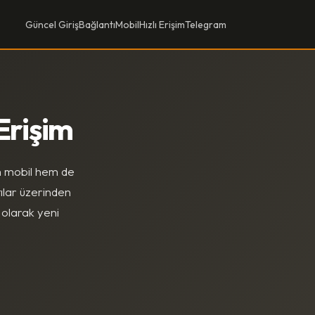
Güncel Giriş
Bağlantı
Mobil
Hızlı Erişim
Telegram
Erişim
em mobil hem de
ılar üzerinden
 olarak yeni