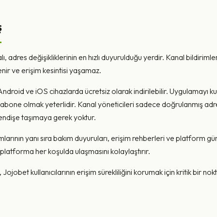
ş
 adres değişikliklerinin en hızlı duyurulduğu yerdir. Kanal bildirimler
nir ve erişim kesintisi yaşamaz.
droid ve iOS cihazlarda ücretsiz olarak indirilebilir. Uygulamayı 
 abone olmak yeterlidir. Kanal yöneticileri sadece doğrulanmış adres
 endişe taşımaya gerek yoktur.
arının yanı sıra bakım duyuruları, erişim rehberleri ve platform gün
ın platforma her koşulda ulaşmasını kolaylaştırır.
ojobet kullanıcılarının erişim sürekliliğini korumak için kritik bir nokt