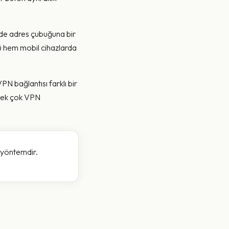
sinde adres çubuğuna bir
 hem mobil cihazlarda
N bağlantısı farklı bir
 pek çok VPN
 yöntemdir.