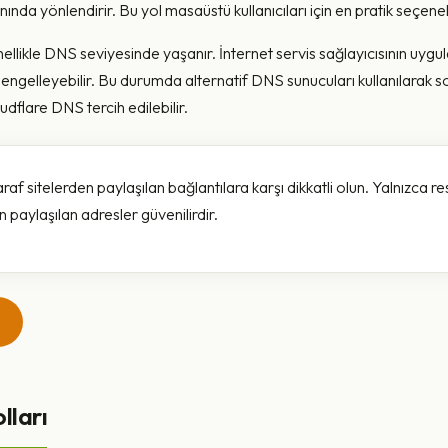
ında yönlendirir. Bu yol masaüstü kullanıcıları için en pratik seç
llikle DNS seviyesinde yaşanır. İnternet servis sağlayıcısının uygula
ngelleyebilir. Bu durumda alternatif DNS sunucuları kullanılarak sor
lare DNS tercih edilebilir.
af sitelerden paylaşılan bağlantılara karşı dikkatli olun. Yalnızca r
 paylaşılan adresler güvenilirdir.
lları