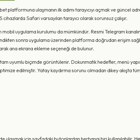
bet platformuna ulaşmanın ilk adımı tarayıcıyı açmak ve güncel adre
cihazlarda Safari varsayılan tarayıcı olarak sorunsuz çalışır.
n mobil uygulama kurulumu da mümkündür. Resmi Telegram kanalı
klendikten sonra uygulama üzerinden platforma doğrudan erişim sağlan
arak ana ekrana ekleme seçeneği de bulunur.
 tam uyumlu biçimde görüntülenir. Dokunmatik hedefler, menü yapısı
timize edilmiştir. Yatay kaydırma sorunu olmadan dikey akışta tüm b
e ulaşmak için sayfadaki butonlardan herhangi biri kullanılabilir. He