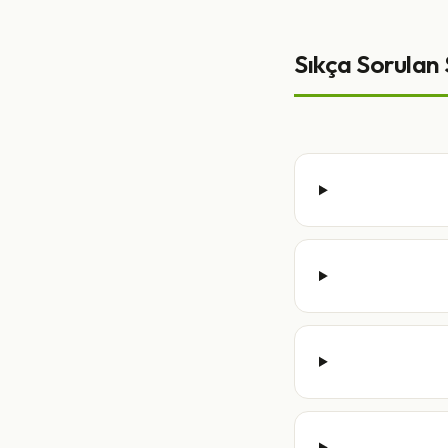
Sıkça Sorulan 