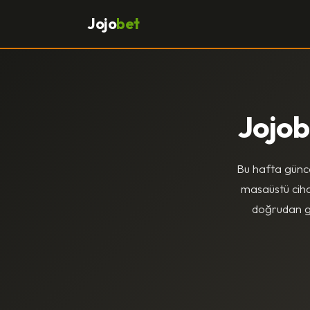
Jojo
bet
Jojob
Bu hafta günce
masaüstü ciha
doğrudan gi