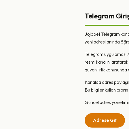
Telegram Giri
Jojobet Telegram kanalı,
yeni adresi anında öğre
Telegram uygulaması An
resmi kanalını aratarak
güvenilirlik konusunda
Kanalda adres paylaşıml
Bu bilgiler kullanıcılar
Güncel adres yönetimi, J
Adrese Git