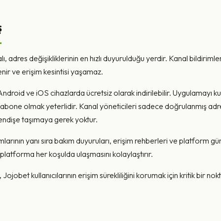
ş
 adres değişikliklerinin en hızlı duyurulduğu yerdir. Kanal bildirimler
nir ve erişim kesintisi yaşamaz.
droid ve iOS cihazlarda ücretsiz olarak indirilebilir. Uygulamayı 
 abone olmak yeterlidir. Kanal yöneticileri sadece doğrulanmış adres
 endişe taşımaya gerek yoktur.
arının yanı sıra bakım duyuruları, erişim rehberleri ve platform gün
ın platforma her koşulda ulaşmasını kolaylaştırır.
ojobet kullanıcılarının erişim sürekliliğini korumak için kritik bir nokt