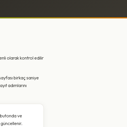
nli olarak kontrol edilir
sayfası birkaç saniye
ayıt adımlarını
i butonda ve
güncellenir.