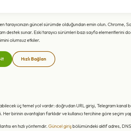
en tarayıcınızın güncel sürümde olduğundan emin olun. Chrome, Sa
 tam destek sunar. Eski tarayıcı sürümleri bazı sayfa elementlerini d
mini olumsuz etkiler.
it
Hızlı Bağlan
ılabilecek üç temel yol vardır: doğrudan URL girişi, Telegram kanal bi
 Her birinin avantajları farklıdır ve kullanıcı tercihine göre seçim yapı
ntısı en hızlı yöntemdir.
Güncel giriş
bölümündeki aktif adres, DNS