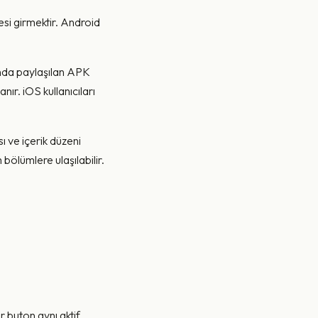
si girmektir. Android
nda paylaşılan APK
ır. iOS kullanıcıları
 ve içerik düzeni
ölümlere ulaşılabilir.
r buton aynı aktif