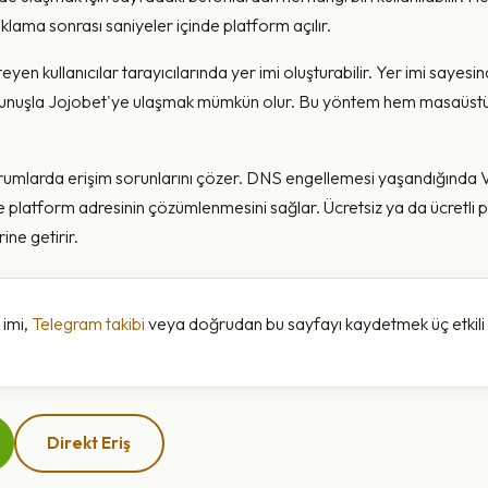
ıklama sonrası saniyeler içinde platform açılır.
steyen kullanıcılar tarayıcılarında yer imi oluşturabilir. Yer imi saye
unuşla Jojobet'ye ulaşmak mümkün olur. Bu yöntem hem masaüstü
urumlarda erişim sorunlarını çözer. DNS engellemesi yaşandığında VP
e platform adresinin çözümlenmesini sağlar. Ücretsiz ya da ücretli
ine getirir.
 imi,
Telegram takibi
veya doğrudan bu sayfayı kaydetmek üç etkili
Direkt Eriş