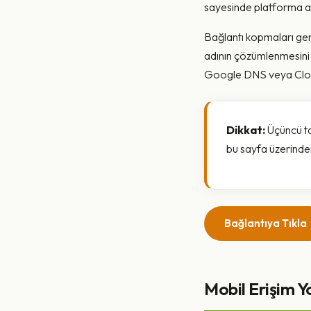
sayesinde platforma an
Bağlantı kopmaları gene
adının çözümlenmesini e
Google DNS veya Cloudf
Dikkat:
Üçüncü tar
bu sayfa üzerinden
Bağlantıya Tıkla
Mobil Erişim Yo