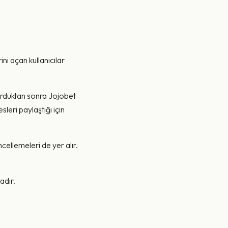
ini açan kullanıcılar
kurduktan sonra Jojobet
leri paylaştığı için
cellemeleri de yer alır.
adır.