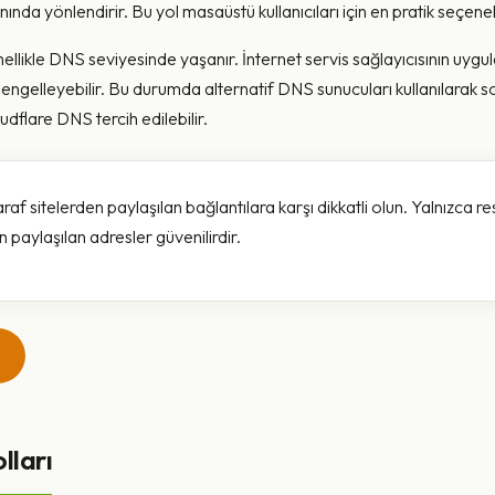
ında yönlendirir. Bu yol masaüstü kullanıcıları için en pratik seç
llikle DNS seviyesinde yaşanır. İnternet servis sağlayıcısının uygula
ngelleyebilir. Bu durumda alternatif DNS sunucuları kullanılarak sor
lare DNS tercih edilebilir.
af sitelerden paylaşılan bağlantılara karşı dikkatli olun. Yalnızca r
 paylaşılan adresler güvenilirdir.
lları