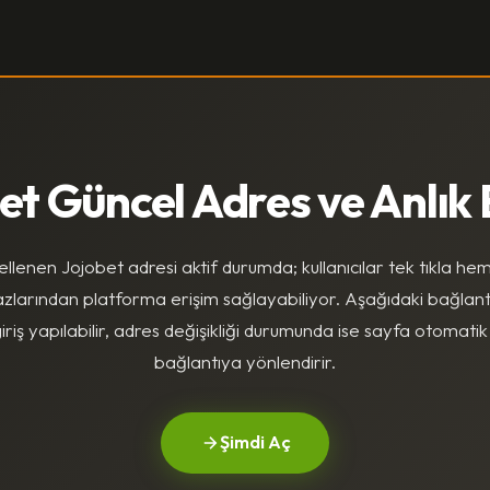
et Güncel Adres ve Anlık 
llenen Jojobet adresi aktif durumda; kullanıcılar tek tıkla h
zlarından platforma erişim sağlayabiliyor. Aşağıdaki bağlant
riş yapılabilir, adres değişikliği durumunda ise sayfa otomatik
bağlantıya yönlendirir.
Şimdi Aç