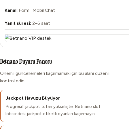
Kanal:
Form · Mobil Chat
Yanıt süresi:
2–6 saat
Betnano Duyuru Panosu
Önemli güncellemeleri kaçırmamak için bu alanı düzenli
kontrol edin.
Jackpot Havuzu Büyüyor
Progresif jackpot tutarı yükselişte. Betnano slot
lobisindeki jackpot etiketli oyunları kaçırmayın.