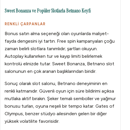
Sweet Bonanza ve Popüler Slotlarla Betnano Keyfi
RENKLI ÇARPANLAR
Bonus satın alma seçeneği olan oyunlarda maliyet-
fayda dengesini iyi tartın. Free spin kampanyaları çoğu
zaman belirli slotlara tanımlıdır; şartları okuyun.
Autoplay kullanırken tur ve kayıp limiti belirlemek
kontrolü elinizde tutar. Sweet Bonanza, Betnano slot
salonunun en çok aranan başlıklarından biridir.
Sonuç olarak slot salonu, Betnano deneyiminin en
renkli katmanıdır. Güvenli oyun için süre bildirimi açıksa
mutlaka aktif bırakın. Şeker temalı semboller ve yağmur
bonusu turları, oyuna neşeli bir tempo katar. Gates of
Olympus, benzer stüdyo ailesinden gelen bir diğer
yüksek volatilite favorisidir.