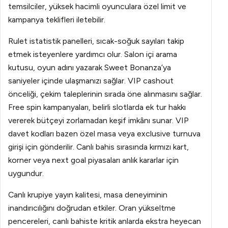
temsilciler, yüksek hacimli oyunculara özel limit ve
kampanya teklifleri iletebilir.
Rulet istatistik panelleri, sıcak-soğuk sayıları takip
etmek isteyenlere yardımcı olur. Salon içi arama
kutusu, oyun adını yazarak Sweet Bonanza’ya
saniyeler içinde ulaşmanızı sağlar. VIP cashout
önceliği, çekim taleplerinin sırada öne alınmasını sağlar.
Free spin kampanyaları, belirli slotlarda ek tur hakkı
vererek bütçeyi zorlamadan keşif imkânı sunar. VIP
davet kodları bazen özel masa veya exclusive turnuva
girişi için gönderilir. Canlı bahis sırasında kırmızı kart,
korner veya next goal piyasaları anlık kararlar için
uygundur.
Canlı krupiye yayın kalitesi, masa deneyiminin
inandırıcılığını doğrudan etkiler. Oran yükseltme
pencereleri, canlı bahiste kritik anlarda ekstra heyecan