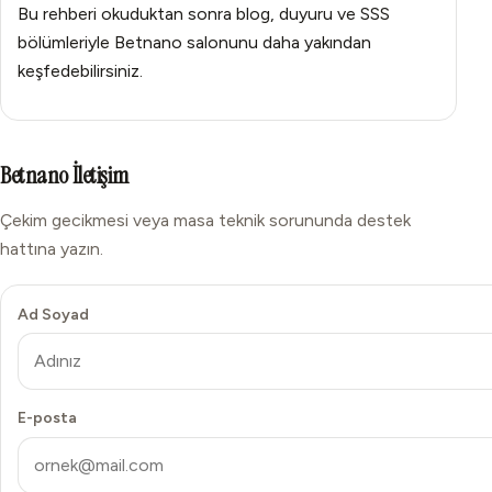
Bu rehberi okuduktan sonra blog, duyuru ve SSS
bölümleriyle Betnano salonunu daha yakından
keşfedebilirsiniz.
Betnano İletişim
Çekim gecikmesi veya masa teknik sorununda destek
hattına yazın.
Ad Soyad
E-posta