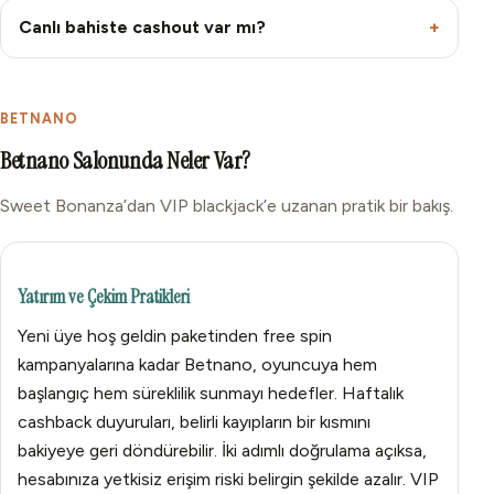
Canlı bahiste cashout var mı?
BETNANO
Betnano Salonunda Neler Var?
Sweet Bonanza’dan VIP blackjack’e uzanan pratik bir bakış.
Yatırım ve Çekim Pratikleri
Yeni üye hoş geldin paketinden free spin
kampanyalarına kadar Betnano, oyuncuya hem
başlangıç hem süreklilik sunmayı hedefler. Haftalık
cashback duyuruları, belirli kayıpların bir kısmını
bakiyeye geri döndürebilir. İki adımlı doğrulama açıksa,
hesabınıza yetkisiz erişim riski belirgin şekilde azalır. VIP