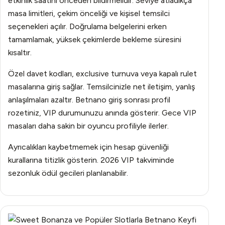
etkinlik saatini önceden bildirmelidir. Seviye atladıkça
masa limitleri, çekim önceliği ve kişisel temsilci
seçenekleri açılır. Doğrulama belgelerini erken
tamamlamak, yüksek çekimlerde bekleme süresini
kısaltır.
Özel davet kodları, exclusive turnuva veya kapalı rulet
masalarına giriş sağlar. Temsilcinizle net iletişim, yanlış
anlaşılmaları azaltır. Betnano giriş sonrası profil
rozetiniz, VIP durumunuzu anında gösterir. Gece VIP
masaları daha sakin bir oyuncu profiliyle ilerler.
Ayrıcalıkları kaybetmemek için hesap güvenliği
kurallarına titizlik gösterin. 2026 VIP takviminde
sezonluk ödül gecileri planlanabilir.