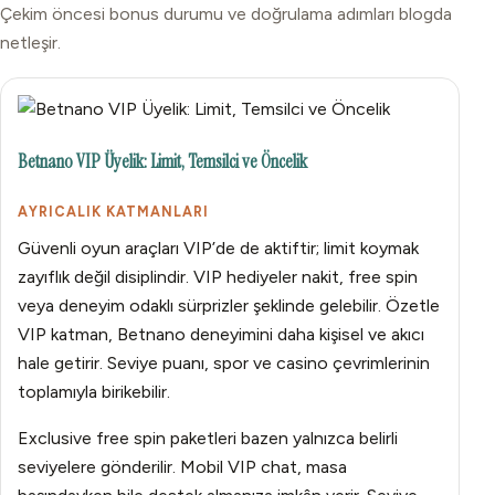
Çekim öncesi bonus durumu ve doğrulama adımları blogda
netleşir.
Betnano VIP Üyelik: Limit, Temsilci ve Öncelik
AYRICALIK KATMANLARI
Güvenli oyun araçları VIP’de de aktiftir; limit koymak
zayıflık değil disiplindir. VIP hediyeler nakit, free spin
veya deneyim odaklı sürprizler şeklinde gelebilir. Özetle
VIP katman, Betnano deneyimini daha kişisel ve akıcı
hale getirir. Seviye puanı, spor ve casino çevrimlerinin
toplamıyla birikebilir.
Exclusive free spin paketleri bazen yalnızca belirli
seviyelere gönderilir. Mobil VIP chat, masa