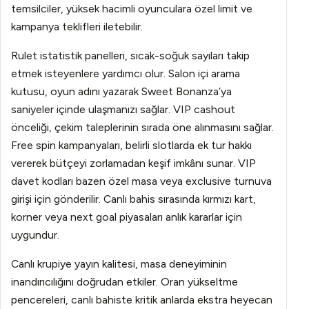
temsilciler, yüksek hacimli oyunculara özel limit ve
kampanya teklifleri iletebilir.
Rulet istatistik panelleri, sıcak-soğuk sayıları takip
etmek isteyenlere yardımcı olur. Salon içi arama
kutusu, oyun adını yazarak Sweet Bonanza’ya
saniyeler içinde ulaşmanızı sağlar. VIP cashout
önceliği, çekim taleplerinin sırada öne alınmasını sağlar.
Free spin kampanyaları, belirli slotlarda ek tur hakkı
vererek bütçeyi zorlamadan keşif imkânı sunar. VIP
davet kodları bazen özel masa veya exclusive turnuva
girişi için gönderilir. Canlı bahis sırasında kırmızı kart,
korner veya next goal piyasaları anlık kararlar için
uygundur.
Canlı krupiye yayın kalitesi, masa deneyiminin
inandırıcılığını doğrudan etkiler. Oran yükseltme
pencereleri, canlı bahiste kritik anlarda ekstra heyecan