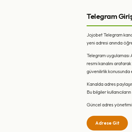
Telegram Giri
Jojobet Telegram kanalı,
yeni adresi anında öğre
Telegram uygulaması An
resmi kanalını aratarak
güvenilirlik konusunda
Kanalda adres paylaşıml
Bu bilgiler kullanıcılar
Güncel adres yönetimi, J
Adrese Git