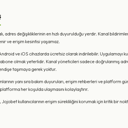
ş
 adres değişikliklerinin en hızlı duyurulduğu yerdir. Kanal bildirimler
nir ve erişim kesintisi yaşamaz.
droid ve iOS cihazlarda ücretsiz olarak indirilebilir. Uygulamayı 
 abone olmak yeterlidir. Kanal yöneticileri sadece doğrulanmış adres
 endişe taşımaya gerek yoktur.
arının yanı sıra bakım duyuruları, erişim rehberleri ve platform gün
ın platforma her koşulda ulaşmasını kolaylaştırır.
ojobet kullanıcılarının erişim sürekliliğini korumak için kritik bir nokt