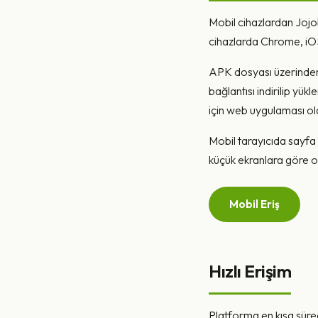
Mobil cihazlardan Jojo
cihazlarda Chrome, iOS 
APK dosyası üzerinde
bağlantısı indirilip yü
için web uygulaması ol
Mobil tarayıcıda sayfa
küçük ekranlara göre op
Mobil Eriş
Hızlı Erişim
Platforma en kısa süred