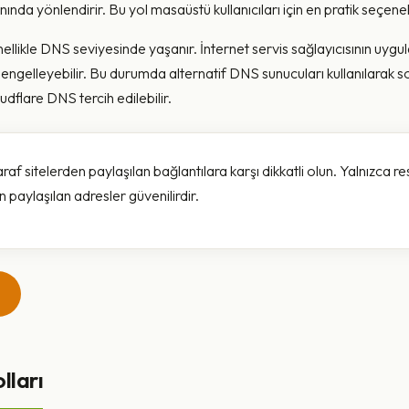
ında yönlendirir. Bu yol masaüstü kullanıcıları için en pratik seç
llikle DNS seviyesinde yaşanır. İnternet servis sağlayıcısının uygula
ngelleyebilir. Bu durumda alternatif DNS sunucuları kullanılarak sor
lare DNS tercih edilebilir.
af sitelerden paylaşılan bağlantılara karşı dikkatli olun. Yalnızca r
 paylaşılan adresler güvenilirdir.
lları