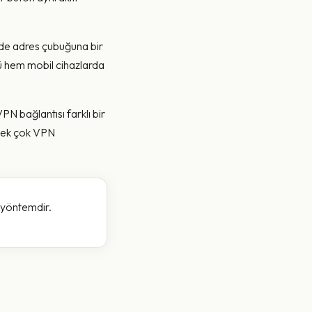
sinde adres çubuğuna bir
 hem mobil cihazlarda
N bağlantısı farklı bir
 pek çok VPN
 yöntemdir.