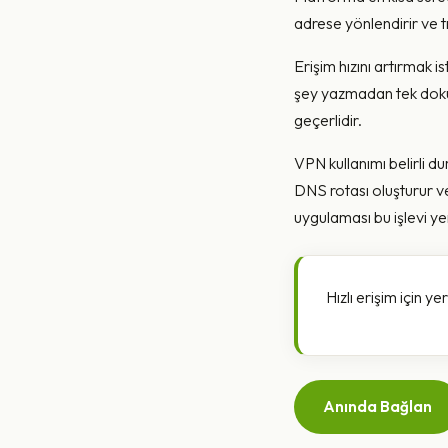
adrese yönlendirir ve t
Erişim hızını artırmak i
şey yazmadan tek dok
geçerlidir.
VPN kullanımı belirli d
DNS rotası oluşturur v
uygulaması bu işlevi yer
Hızlı erişim için yer
Anında Bağlan