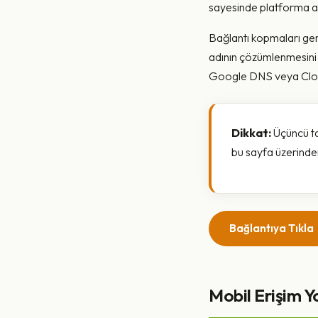
sayesinde platforma an
Bağlantı kopmaları gene
adının çözümlenmesini e
Google DNS veya Cloudf
Dikkat:
Üçüncü tar
bu sayfa üzerinden
Bağlantıya Tıkla
Mobil Erişim Yo