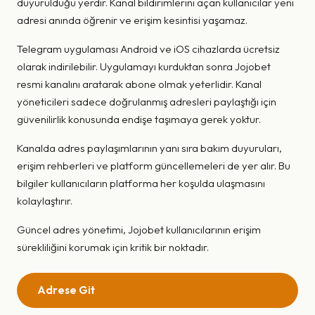
duyurulduğu yerdir. Kanal bildirimlerini açan kullanıcılar yeni
adresi anında öğrenir ve erişim kesintisi yaşamaz.
Telegram uygulaması Android ve iOS cihazlarda ücretsiz
olarak indirilebilir. Uygulamayı kurduktan sonra Jojobet
resmi kanalını aratarak abone olmak yeterlidir. Kanal
yöneticileri sadece doğrulanmış adresleri paylaştığı için
güvenilirlik konusunda endişe taşımaya gerek yoktur.
Kanalda adres paylaşımlarının yanı sıra bakım duyuruları,
erişim rehberleri ve platform güncellemeleri de yer alır. Bu
bilgiler kullanıcıların platforma her koşulda ulaşmasını
kolaylaştırır.
Güncel adres yönetimi, Jojobet kullanıcılarının erişim
sürekliliğini korumak için kritik bir noktadır.
Adrese Git