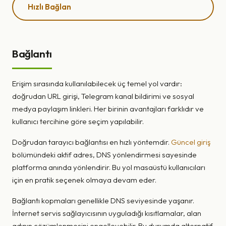
Hızlı Bağlan
Bağlantı
Erişim sırasında kullanılabilecek üç temel yol vardır:
doğrudan URL girişi, Telegram kanal bildirimi ve sosyal
medya paylaşım linkleri. Her birinin avantajları farklıdır ve
kullanıcı tercihine göre seçim yapılabilir.
Doğrudan tarayıcı bağlantısı en hızlı yöntemdir.
Güncel giriş
bölümündeki aktif adres, DNS yönlendirmesi sayesinde
platforma anında yönlendirir. Bu yol masaüstü kullanıcıları
için en pratik seçenek olmaya devam eder.
Bağlantı kopmaları genellikle DNS seviyesinde yaşanır.
İnternet servis sağlayıcısının uyguladığı kısıtlamalar, alan
adının çözümlenmesini engelleyebilir. Bu durumda alternatif