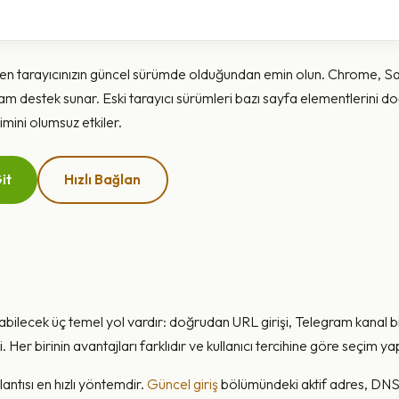
en tarayıcınızın güncel sürümde olduğundan emin olun. Chrome, Sa
 tam destek sunar. Eski tarayıcı sürümleri bazı sayfa elementlerini d
mini olumsuz etkiler.
it
Hızlı Bağlan
ılabilecek üç temel yol vardır: doğrudan URL girişi, Telegram kanal bi
 Her birinin avantajları farklıdır ve kullanıcı tercihine göre seçim yapı
ntısı en hızlı yöntemdir.
Güncel giriş
bölümündeki aktif adres, DNS