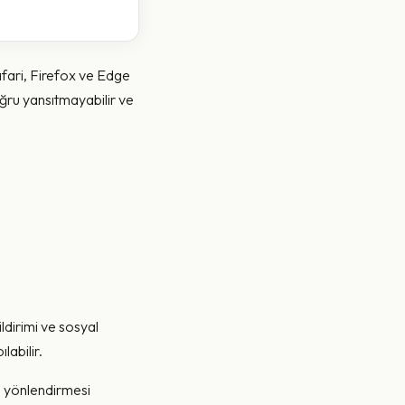
fari, Firefox ve Edge
oğru yansıtmayabilir ve
ldirimi ve sosyal
labilir.
 yönlendirmesi