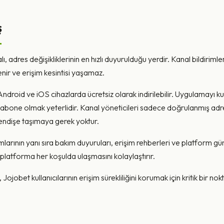
ş
 adres değişikliklerinin en hızlı duyurulduğu yerdir. Kanal bildirimler
nir ve erişim kesintisi yaşamaz.
droid ve iOS cihazlarda ücretsiz olarak indirilebilir. Uygulamayı 
 abone olmak yeterlidir. Kanal yöneticileri sadece doğrulanmış adres
 endişe taşımaya gerek yoktur.
arının yanı sıra bakım duyuruları, erişim rehberleri ve platform gün
ın platforma her koşulda ulaşmasını kolaylaştırır.
ojobet kullanıcılarının erişim sürekliliğini korumak için kritik bir nokt