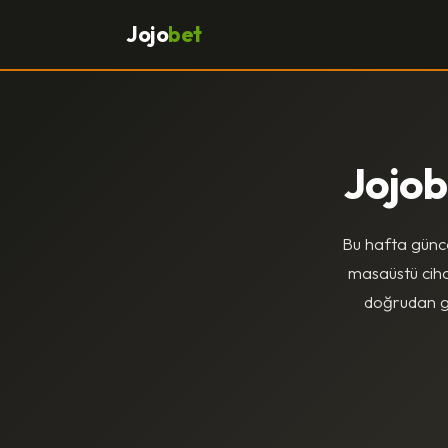
Jojo
bet
Jojob
Bu hafta günce
masaüstü ciha
doğrudan gi