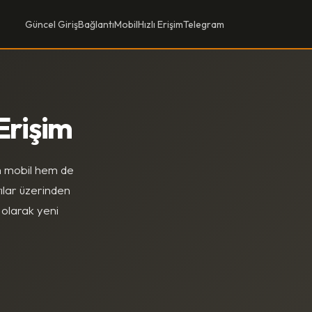
Güncel Giriş
Bağlantı
Mobil
Hızlı Erişim
Telegram
Erişim
em mobil hem de
ılar üzerinden
 olarak yeni