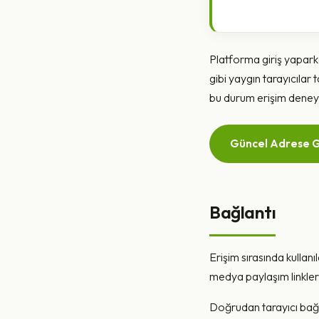
Platforma giriş yapark
gibi yaygın tarayıcılar
bu durum erişim deneyi
Güncel Adrese G
Bağlantı
Erişim sırasında kullan
medya paylaşım linkleri.
Doğrudan tarayıcı bağla