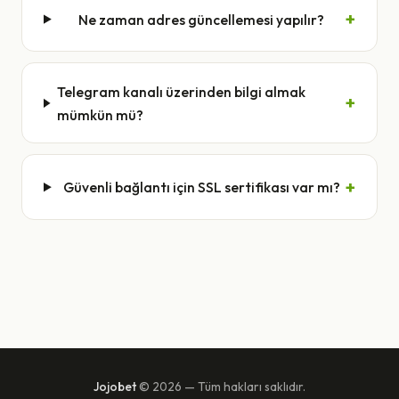
Ne zaman adres güncellemesi yapılır?
Telegram kanalı üzerinden bilgi almak
mümkün mü?
Güvenli bağlantı için SSL sertifikası var mı?
Jojobet
© 2026 — Tüm hakları saklıdır.