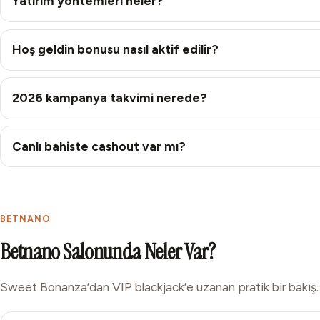
Yatırım yöntemleri neler?
Hoş geldin bonusu nasıl aktif edilir?
2026 kampanya takvimi nerede?
Canlı bahiste cashout var mı?
BETNANO
Betnano Salonunda Neler Var?
Sweet Bonanza’dan VIP blackjack’e uzanan pratik bir bakış.