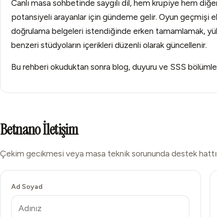
Canlı masa sohbetinde saygılı dil, hem krupiye hem diğ
potansiyeli arayanlar için gündeme gelir. Oyun geçmişi e
doğrulama belgeleri istendiğinde erken tamamlamak, yü
benzeri stüdyoların içerikleri düzenli olarak güncellenir.
Bu rehberi okuduktan sonra blog, duyuru ve SSS bölümler
Betnano İletişim
Çekim gecikmesi veya masa teknik sorununda destek hattın
Ad Soyad