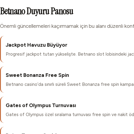
Betnano Duyuru Panosu
Önemli güncellemeleri kaçırmamak için bu alanı düzenli kont
Jackpot Havuzu Büyüyor
Progresif jackpot tutarı yükselişte. Betnano slot lobisindeki jac
Sweet Bonanza Free Spin
Betnano casino’da sınırlı süreli Sweet Bonanza free spin kampa
Gates of Olympus Turnuvası
Gates of Olympus özel sıralama turnuvası free spin ve nakit ödülle