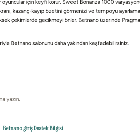
er oyuncular için keyfi korur. Sweet Bonanza 1000 varyasyo
kranı, kazanç-kayıp özetini görmenizi ve tempoyu ayarlamanı
ksek çekimlerde gecikmeyi önler. Betnano üzerinde Pragmat
iyle Betnano salonunu daha yakından keşfedebilirsiniz.
a yazın.
Betnano giriş Destek Bilgisi