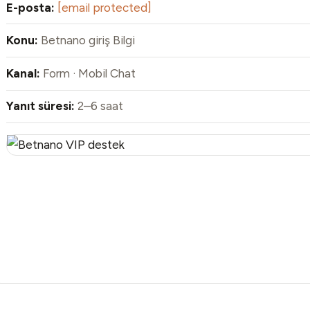
E-posta:
[email protected]
Konu:
Betnano giriş Bilgi
Kanal:
Form · Mobil Chat
Yanıt süresi:
2–6 saat