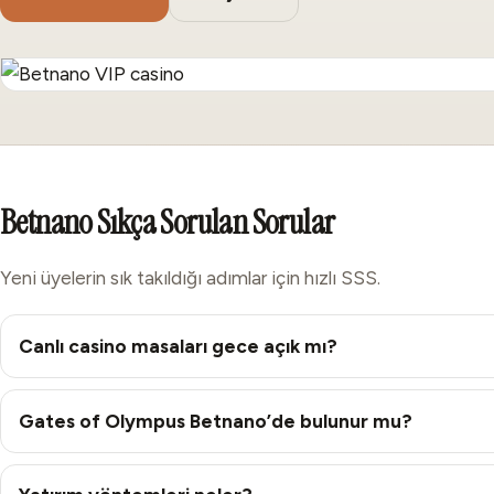
Betnano Sıkça Sorulan Sorular
Yeni üyelerin sık takıldığı adımlar için hızlı SSS.
Canlı casino masaları gece açık mı?
Gates of Olympus Betnano’de bulunur mu?