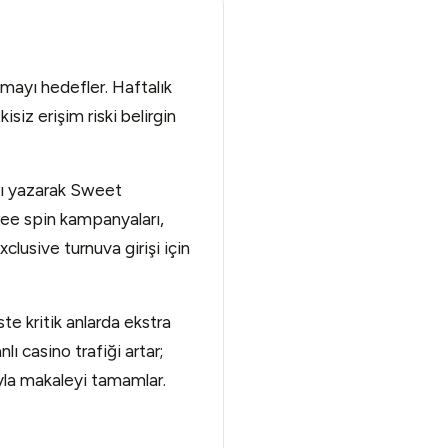
mayı hedefler. Haftalık
isiz erişim riski belirgin
ını yazarak Sweet
Free spin kampanyaları,
clusive turnuva girişi için
te kritik anlarda ekstra
lı casino trafiği artar;
rıyla makaleyi tamamlar.