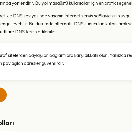
ında yönlendirir. Bu yol masaüstü kullanıcıları için en pratik seç
llikle DNS seviyesinde yaşanır. İnternet servis sağlayıcısının uygula
ngelleyebilir. Bu durumda alternatif DNS sunucuları kullanılarak sor
lare DNS tercih edilebilir.
af sitelerden paylaşılan bağlantılara karşı dikkatli olun. Yalnızca r
 paylaşılan adresler güvenilirdir.
lları