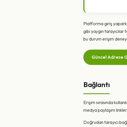
Platforma giriş yapark
gibi yaygın tarayıcılar
bu durum erişim deneyi
Güncel Adrese G
Bağlantı
Erişim sırasında kullan
medya paylaşım linkleri.
Doğrudan tarayıcı bağla