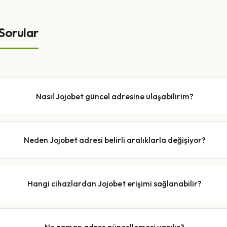
Sorular
Nasıl Jojobet güncel adresine ulaşabilirim?
Neden Jojobet adresi belirli aralıklarla değişiyor?
Hangi cihazlardan Jojobet erişimi sağlanabilir?
Ne zaman adres güncellemesi yapılır?