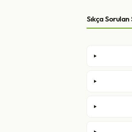
Sıkça Sorulan 