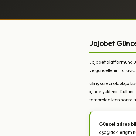
Jojobet Günce
Jojobet platformuna ulaş
ve güncellenir. Tarayıc
Giriş süreci oldukça k
içinde yüklenir. Kullanı
tamamladıktan sonra tü
Güncel adres bil
aşağıdaki erişim n