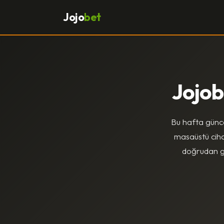
Jojo
bet
Jojob
Bu hafta günce
masaüstü ciha
doğrudan gi