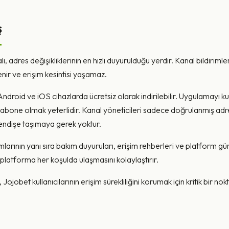
ş
 adres değişikliklerinin en hızlı duyurulduğu yerdir. Kanal bildirimler
nir ve erişim kesintisi yaşamaz.
droid ve iOS cihazlarda ücretsiz olarak indirilebilir. Uygulamayı 
 abone olmak yeterlidir. Kanal yöneticileri sadece doğrulanmış adres
 endişe taşımaya gerek yoktur.
arının yanı sıra bakım duyuruları, erişim rehberleri ve platform gün
ın platforma her koşulda ulaşmasını kolaylaştırır.
ojobet kullanıcılarının erişim sürekliliğini korumak için kritik bir nokt