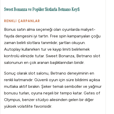
Sweet Bonanza ve Popüler Slotlarla Betnano Keyfi
RENKLI ÇARPANLAR
Bonus satın alma seçeneği olan oyunlarda maliyet-
fayda dengesini iyi tartın. Free spin kampanyaları çoğu
zaman belirli slotlara tanımlıdır; şartları okuyun.
Autoplay kullanırken tur ve kayıp limiti belirlemek
kontrolü elinizde tutar. Sweet Bonanza, Betnano slot
salonunun en çok aranan başlıklarından biridir.
Sonuç olarak slot salonu, Betnano deneyiminin en
renkli katmanıdır. Güvenli oyun için süre bildirimi açıksa
mutlaka aktif bırakın. Şeker temalı semboller ve yağmur
bonusu turları, oyuna neşeli bir tempo katar. Gates of
Olympus, benzer stüdyo ailesinden gelen bir diğer
yüksek volatilite favorisidir.