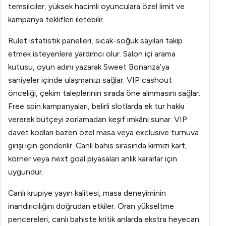
temsilciler, yüksek hacimli oyunculara özel limit ve
kampanya teklifleri iletebilir.
Rulet istatistik panelleri, sıcak-soğuk sayıları takip
etmek isteyenlere yardımcı olur. Salon içi arama
kutusu, oyun adını yazarak Sweet Bonanza’ya
saniyeler içinde ulaşmanızı sağlar. VIP cashout
önceliği, çekim taleplerinin sırada öne alınmasını sağlar.
Free spin kampanyaları, belirli slotlarda ek tur hakkı
vererek bütçeyi zorlamadan keşif imkânı sunar. VIP
davet kodları bazen özel masa veya exclusive turnuva
girişi için gönderilir. Canlı bahis sırasında kırmızı kart,
korner veya next goal piyasaları anlık kararlar için
uygundur.
Canlı krupiye yayın kalitesi, masa deneyiminin
inandırıcılığını doğrudan etkiler. Oran yükseltme
pencereleri, canlı bahiste kritik anlarda ekstra heyecan