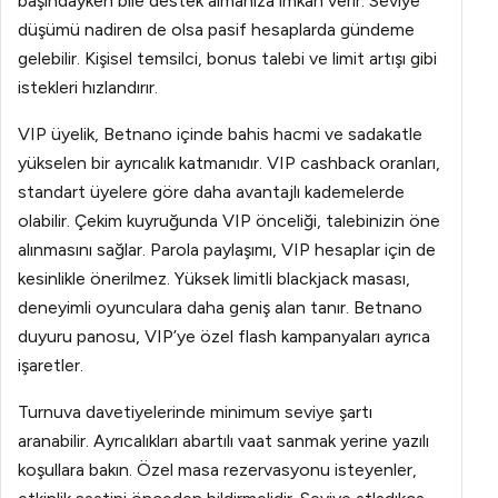
başındayken bile destek almanıza imkân verir. Seviye
düşümü nadiren de olsa pasif hesaplarda gündeme
gelebilir. Kişisel temsilci, bonus talebi ve limit artışı gibi
istekleri hızlandırır.
VIP üyelik, Betnano içinde bahis hacmi ve sadakatle
yükselen bir ayrıcalık katmanıdır. VIP cashback oranları,
standart üyelere göre daha avantajlı kademelerde
olabilir. Çekim kuyruğunda VIP önceliği, talebinizin öne
alınmasını sağlar. Parola paylaşımı, VIP hesaplar için de
kesinlikle önerilmez. Yüksek limitli blackjack masası,
deneyimli oyunculara daha geniş alan tanır. Betnano
duyuru panosu, VIP’ye özel flash kampanyaları ayrıca
işaretler.
Turnuva davetiyelerinde minimum seviye şartı
aranabilir. Ayrıcalıkları abartılı vaat sanmak yerine yazılı
koşullara bakın. Özel masa rezervasyonu isteyenler,