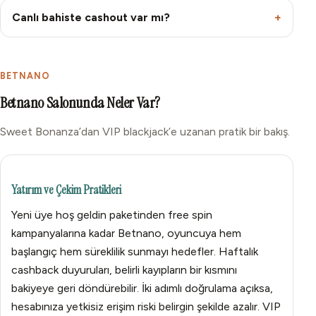
Canlı bahiste cashout var mı?
BETNANO
Betnano Salonunda Neler Var?
Sweet Bonanza’dan VIP blackjack’e uzanan pratik bir bakış.
Yatırım ve Çekim Pratikleri
Yeni üye hoş geldin paketinden free spin
kampanyalarına kadar Betnano, oyuncuya hem
başlangıç hem süreklilik sunmayı hedefler. Haftalık
cashback duyuruları, belirli kayıpların bir kısmını
bakiyeye geri döndürebilir. İki adımlı doğrulama açıksa,
hesabınıza yetkisiz erişim riski belirgin şekilde azalır. VIP