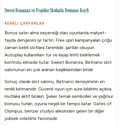
Sweet Bonanza ve Popüler Slotlarla Betnano Keyfi
RENKLI ÇARPANLAR
Bonus satın alma seçeneği olan oyunlarda maliyet-
fayda dengesini iyi tartın. Free spin kampanyaları çoğu
zaman belirli slotlara tanımlıdır; şartları okuyun.
Autoplay kullanırken tur ve kayıp limiti belirlemek
kontrolü elinizde tutar. Sweet Bonanza, Betnano slot
salonunun en çok aranan başlıklarından biridir.
Sonuç olarak slot salonu, Betnano deneyiminin en
renkli katmanıdır. Güvenli oyun için süre bildirimi açıksa
mutlaka aktif bırakın. Şeker temalı semboller ve yağmur
bonusu turları, oyuna neşeli bir tempo katar. Gates of
Olympus, benzer stüdyo ailesinden gelen bir diğer
yüksek volatilite favorisidir.