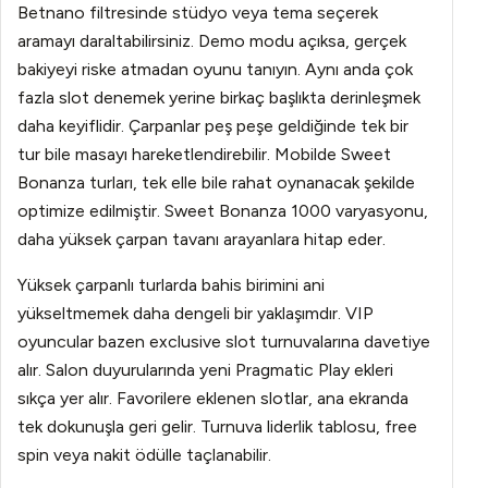
Betnano filtresinde stüdyo veya tema seçerek
aramayı daraltabilirsiniz. Demo modu açıksa, gerçek
bakiyeyi riske atmadan oyunu tanıyın. Aynı anda çok
fazla slot denemek yerine birkaç başlıkta derinleşmek
daha keyiflidir. Çarpanlar peş peşe geldiğinde tek bir
tur bile masayı hareketlendirebilir. Mobilde Sweet
Bonanza turları, tek elle bile rahat oynanacak şekilde
optimize edilmiştir. Sweet Bonanza 1000 varyasyonu,
daha yüksek çarpan tavanı arayanlara hitap eder.
Yüksek çarpanlı turlarda bahis birimini ani
yükseltmemek daha dengeli bir yaklaşımdır. VIP
oyuncular bazen exclusive slot turnuvalarına davetiye
alır. Salon duyurularında yeni Pragmatic Play ekleri
sıkça yer alır. Favorilere eklenen slotlar, ana ekranda
tek dokunuşla geri gelir. Turnuva liderlik tablosu, free
spin veya nakit ödülle taçlanabilir.