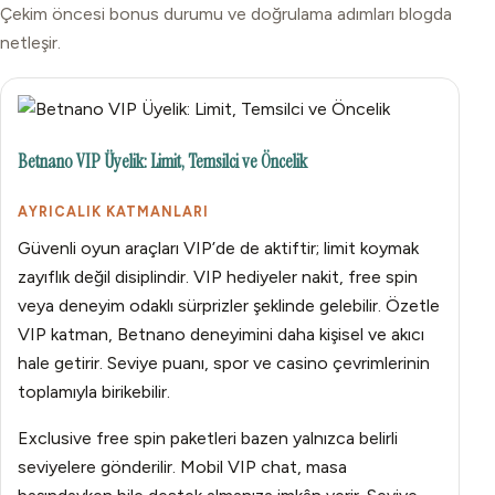
Çekim öncesi bonus durumu ve doğrulama adımları blogda
netleşir.
Betnano VIP Üyelik: Limit, Temsilci ve Öncelik
AYRICALIK KATMANLARI
Güvenli oyun araçları VIP’de de aktiftir; limit koymak
zayıflık değil disiplindir. VIP hediyeler nakit, free spin
veya deneyim odaklı sürprizler şeklinde gelebilir. Özetle
VIP katman, Betnano deneyimini daha kişisel ve akıcı
hale getirir. Seviye puanı, spor ve casino çevrimlerinin
toplamıyla birikebilir.
Exclusive free spin paketleri bazen yalnızca belirli
seviyelere gönderilir. Mobil VIP chat, masa