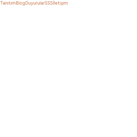
Tanıtım
Blog
Duyurular
SSS
İletişim