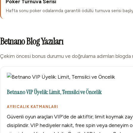
Poker Turnuva Serisi
Hafta sonu poker odalarında garantili ödüllü turnuva serisi başlı
Betnano Blog Yazıları
Çekim öncesi bonus durumu ve doğrulama adımları blogda n
Betnano VIP Üyelik: Limit, Temsilci ve Öncelik
AYRICALIK KATMANLARI
Güvenli oyun araçları VIP’de de aktiftir; limit koymak zayı
disiplindir. VIP hediyeler nakit, free spin veya deneyim o