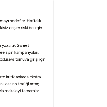
mayı hedefler. Haftalık
isiz erişim riski belirgin
ını yazarak Sweet
Free spin kampanyaları,
clusive turnuva girişi için
te kritik anlarda ekstra
lı casino trafiği artar;
rıyla makaleyi tamamlar.