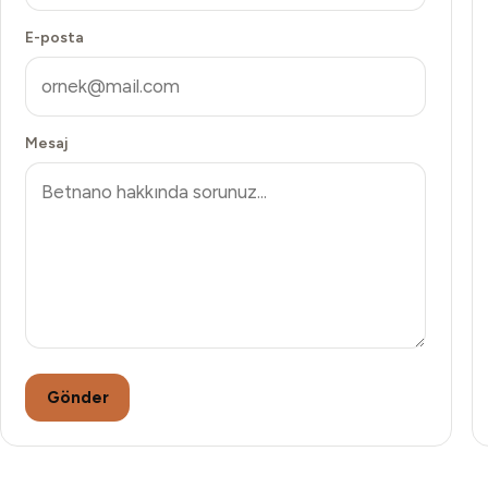
E-posta
Mesaj
Gönder