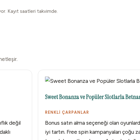
yor. Kayıt saatleri takvimde.
etleşir.
Sweet Bonanza ve Popüler Slotlarla Betna
RENKLI ÇARPANLAR
flık değil
Bonus satın alma seçeneği olan oyunlar
daklı
iyi tartın. Free spin kampanyaları çoğu za