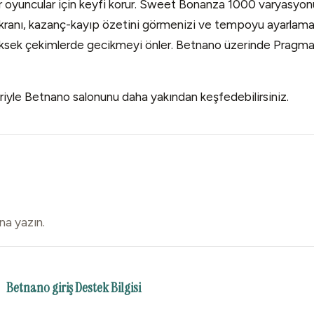
er oyuncular için keyfi korur. Sweet Bonanza 1000 varyasyo
kranı, kazanç-kayıp özetini görmenizi ve tempoyu ayarlamanı
ksek çekimlerde gecikmeyi önler. Betnano üzerinde Pragmat
iyle Betnano salonunu daha yakından keşfedebilirsiniz.
a yazın.
Betnano giriş Destek Bilgisi