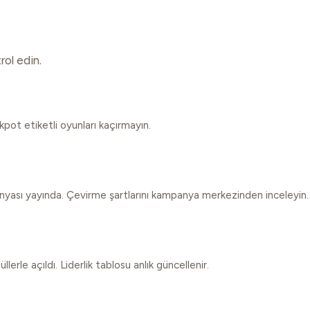
rol edin.
kpot etiketli oyunları kaçırmayın.
nyası yayında. Çevirme şartlarını kampanya merkezinden inceleyin.
rle açıldı. Liderlik tablosu anlık güncellenir.