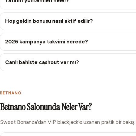
Yatırım yöntemleri neler?
Hoş geldin bonusu nasıl aktif edilir?
2026 kampanya takvimi nerede?
Canlı bahiste cashout var mı?
BETNANO
Betnano Salonunda Neler Var?
Sweet Bonanza’dan VIP blackjack’e uzanan pratik bir bakış.