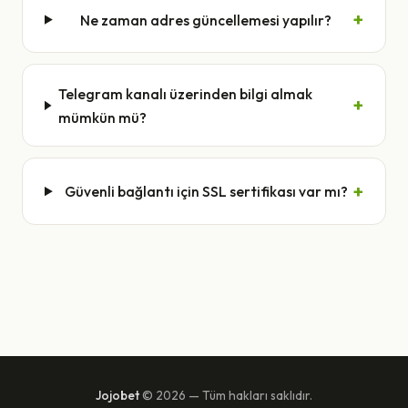
Ne zaman adres güncellemesi yapılır?
Telegram kanalı üzerinden bilgi almak
mümkün mü?
Güvenli bağlantı için SSL sertifikası var mı?
Jojobet
© 2026 — Tüm hakları saklıdır.