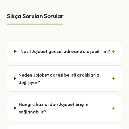
Sıkça Sorulan Sorular
Nasıl Jojobet güncel adresine ulaşabilirim?
Neden Jojobet adresi belirli aralıklarla
değişiyor?
Hangi cihazlardan Jojobet erişimi
sağlanabilir?