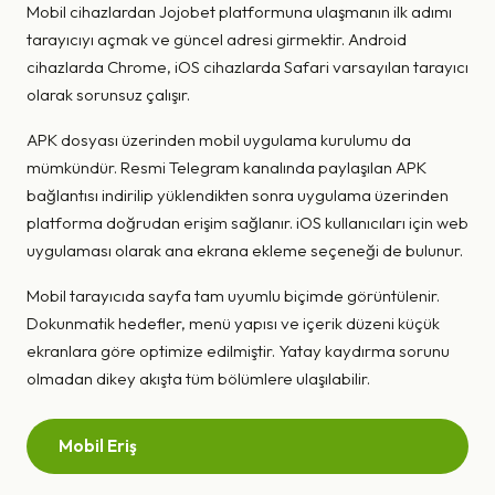
Mobil cihazlardan Jojobet platformuna ulaşmanın ilk adımı
tarayıcıyı açmak ve güncel adresi girmektir. Android
cihazlarda Chrome, iOS cihazlarda Safari varsayılan tarayıcı
olarak sorunsuz çalışır.
APK dosyası üzerinden mobil uygulama kurulumu da
mümkündür. Resmi Telegram kanalında paylaşılan APK
bağlantısı indirilip yüklendikten sonra uygulama üzerinden
platforma doğrudan erişim sağlanır. iOS kullanıcıları için web
uygulaması olarak ana ekrana ekleme seçeneği de bulunur.
Mobil tarayıcıda sayfa tam uyumlu biçimde görüntülenir.
Dokunmatik hedefler, menü yapısı ve içerik düzeni küçük
ekranlara göre optimize edilmiştir. Yatay kaydırma sorunu
olmadan dikey akışta tüm bölümlere ulaşılabilir.
Mobil Eriş