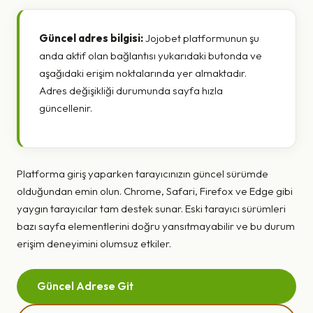
Güncel adres bilgisi:
Jojobet platformunun şu
anda aktif olan bağlantısı yukarıdaki butonda ve
aşağıdaki erişim noktalarında yer almaktadır.
Adres değişikliği durumunda sayfa hızla
güncellenir.
Platforma giriş yaparken tarayıcınızın güncel sürümde
olduğundan emin olun. Chrome, Safari, Firefox ve Edge gibi
yaygın tarayıcılar tam destek sunar. Eski tarayıcı sürümleri
bazı sayfa elementlerini doğru yansıtmayabilir ve bu durum
erişim deneyimini olumsuz etkiler.
Güncel Adrese Git