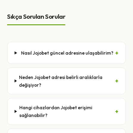
Sıkça Sorulan Sorular
Nasıl Jojobet güncel adresine ulaşabilirim?
Neden Jojobet adresi belirli aralıklarla
değişiyor?
Hangi cihazlardan Jojobet erişimi
sağlanabilir?