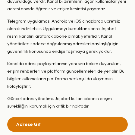
duyurulduğu yerdir. Kanal bildirimlerini açan kullanıcılar yeni
adresi anında öğrenir ve erişim kesintisi yaşamaz.
Telegram uygulaması Android ve iOS cihazlarda ücretsiz
olarak indirilebilir. Uygulamayı kurduktan sonra Jojobet
resmi kanalını aratarak abone olmak yeterlidir. Kanal
yöneticileri sadece doğrulanmış adresleri paylaştığı için
güvenilirlik konusunda endişe taşımaya gerek yoktur.
Kanalda adres paylaşımlarının yanı sıra bakım duyuruları,
erişim rehberleri ve platform güncellemeleri de yer alır. Bu
bilgiler kullanıcıların platforma her koşulda ulaşmasını
kolaylaştırır.
Güncel adres yönetimi, Jojobet kullanıcılarının erişim
sürekliliğini korumak için kritik bir noktadır.
Adrese Git