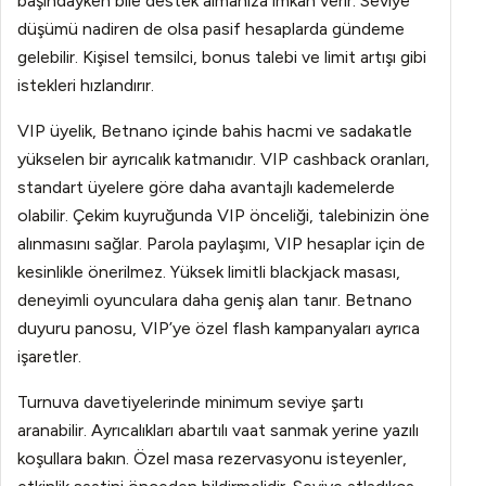
başındayken bile destek almanıza imkân verir. Seviye
düşümü nadiren de olsa pasif hesaplarda gündeme
gelebilir. Kişisel temsilci, bonus talebi ve limit artışı gibi
istekleri hızlandırır.
VIP üyelik, Betnano içinde bahis hacmi ve sadakatle
yükselen bir ayrıcalık katmanıdır. VIP cashback oranları,
standart üyelere göre daha avantajlı kademelerde
olabilir. Çekim kuyruğunda VIP önceliği, talebinizin öne
alınmasını sağlar. Parola paylaşımı, VIP hesaplar için de
kesinlikle önerilmez. Yüksek limitli blackjack masası,
deneyimli oyunculara daha geniş alan tanır. Betnano
duyuru panosu, VIP’ye özel flash kampanyaları ayrıca
işaretler.
Turnuva davetiyelerinde minimum seviye şartı
aranabilir. Ayrıcalıkları abartılı vaat sanmak yerine yazılı
koşullara bakın. Özel masa rezervasyonu isteyenler,