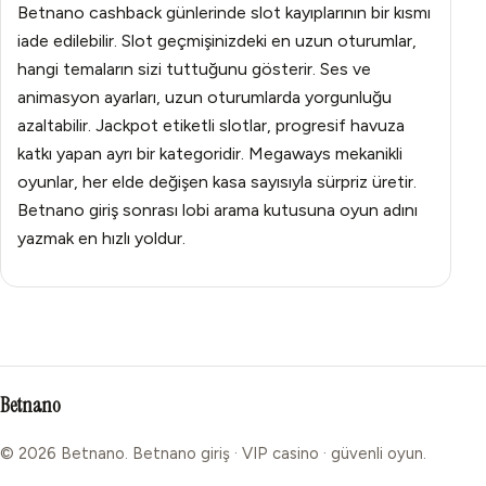
Betnano cashback günlerinde slot kayıplarının bir kısmı
iade edilebilir. Slot geçmişinizdeki en uzun oturumlar,
hangi temaların sizi tuttuğunu gösterir. Ses ve
animasyon ayarları, uzun oturumlarda yorgunluğu
azaltabilir. Jackpot etiketli slotlar, progresif havuza
katkı yapan ayrı bir kategoridir. Megaways mekanikli
oyunlar, her elde değişen kasa sayısıyla sürpriz üretir.
Betnano giriş sonrası lobi arama kutusuna oyun adını
yazmak en hızlı yoldur.
Betnano
© 2026 Betnano. Betnano giriş · VIP casino · güvenli oyun.