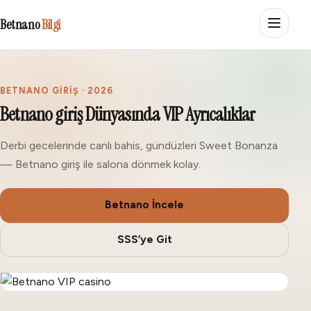
Betnano
Bilgi
Keşfet
BETNANO GIRIŞ · 2026
Betnano giriş Dünyasında VIP Ayrıcalıklar
İnceleme
Derbi gecelerinde canlı bahis, gündüzleri Sweet Bonanza
Rehberler
— Betnano giriş ile salona dönmek kolay.
Gündem
Betnano İncele
Yardım
SSS’ye Git
Bize Ulaşın