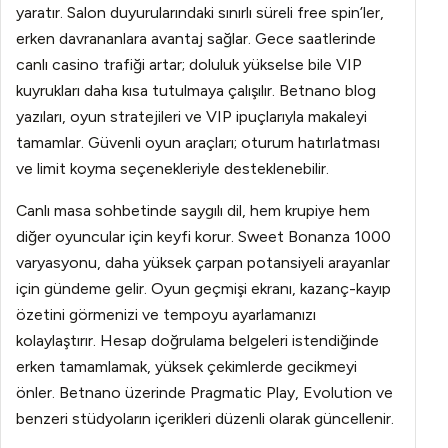
yaratır. Salon duyurularındaki sınırlı süreli free spin’ler,
erken davrananlara avantaj sağlar. Gece saatlerinde
canlı casino trafiği artar; doluluk yükselse bile VIP
kuyrukları daha kısa tutulmaya çalışılır. Betnano blog
yazıları, oyun stratejileri ve VIP ipuçlarıyla makaleyi
tamamlar. Güvenli oyun araçları; oturum hatırlatması
ve limit koyma seçenekleriyle desteklenebilir.
Canlı masa sohbetinde saygılı dil, hem krupiye hem
diğer oyuncular için keyfi korur. Sweet Bonanza 1000
varyasyonu, daha yüksek çarpan potansiyeli arayanlar
için gündeme gelir. Oyun geçmişi ekranı, kazanç-kayıp
özetini görmenizi ve tempoyu ayarlamanızı
kolaylaştırır. Hesap doğrulama belgeleri istendiğinde
erken tamamlamak, yüksek çekimlerde gecikmeyi
önler. Betnano üzerinde Pragmatic Play, Evolution ve
benzeri stüdyoların içerikleri düzenli olarak güncellenir.