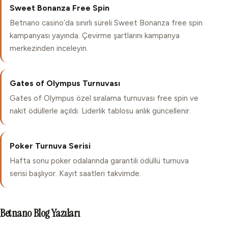
Sweet Bonanza Free Spin
Betnano casino’da sınırlı süreli Sweet Bonanza free spin
kampanyası yayında. Çevirme şartlarını kampanya
merkezinden inceleyin.
Gates of Olympus Turnuvası
Gates of Olympus özel sıralama turnuvası free spin ve
nakit ödüllerle açıldı. Liderlik tablosu anlık güncellenir.
Poker Turnuva Serisi
Hafta sonu poker odalarında garantili ödüllü turnuva
serisi başlıyor. Kayıt saatleri takvimde.
Betnano Blog Yazıları