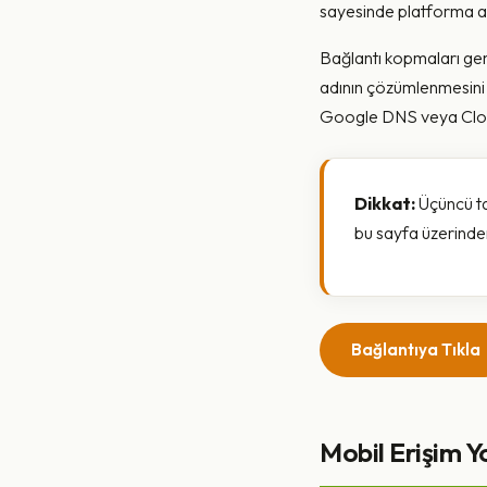
sayesinde platforma an
Bağlantı kopmaları gene
adının çözümlenmesini e
Google DNS veya Cloudf
Dikkat:
Üçüncü tar
bu sayfa üzerinden
Bağlantıya Tıkla
Mobil Erişim Yo