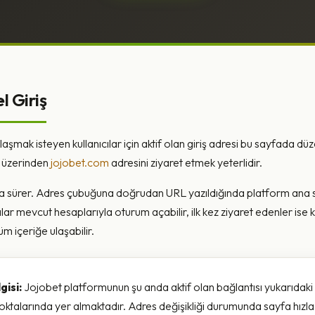
l Giriş
mak isteyen kullanıcılar için aktif olan giriş adresi bu sayfada düze
ı üzerinden
jojobet.com
adresini ziyaret etmek yeterlidir.
ısa sürer. Adres çubuğuna doğrudan URL yazıldığında platform ana 
cılar mevcut hesaplarıyla oturum açabilir, ilk kez ziyaret edenler ise k
m içeriğe ulaşabilir.
gisi:
Jojobet platformunun şu anda aktif olan bağlantısı yukarıdak
oktalarında yer almaktadır. Adres değişikliği durumunda sayfa hızla 