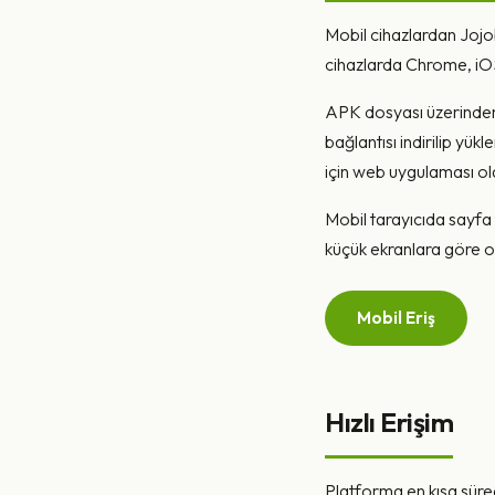
Mobil cihazlardan Jojo
cihazlarda Chrome, iOS 
APK dosyası üzerinde
bağlantısı indirilip yü
için web uygulaması ol
Mobil tarayıcıda sayfa
küçük ekranlara göre op
Mobil Eriş
Hızlı Erişim
Platforma en kısa süred