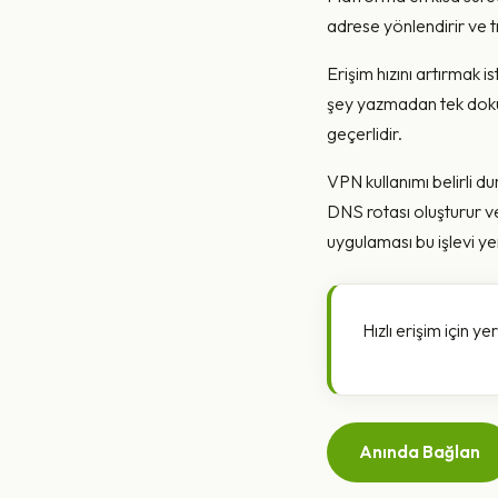
adrese yönlendirir ve t
Erişim hızını artırmak i
şey yazmadan tek dok
geçerlidir.
VPN kullanımı belirli d
DNS rotası oluşturur v
uygulaması bu işlevi yer
Hızlı erişim için yer
Anında Bağlan