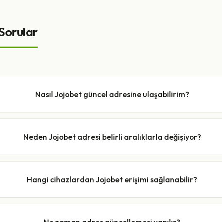
Sorular
Nasıl Jojobet güncel adresine ulaşabilirim?
Neden Jojobet adresi belirli aralıklarla değişiyor?
Hangi cihazlardan Jojobet erişimi sağlanabilir?
Ne zaman adres güncellemesi yapılır?