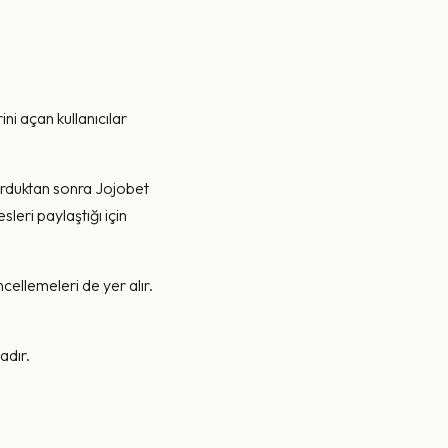
ini açan kullanıcılar
kurduktan sonra Jojobet
leri paylaştığı için
cellemeleri de yer alır.
adır.