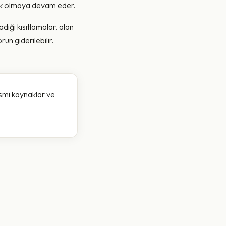
enek olmaya devam eder.
dığı kısıtlamalar, alan
un giderilebilir.
esmi kaynaklar ve