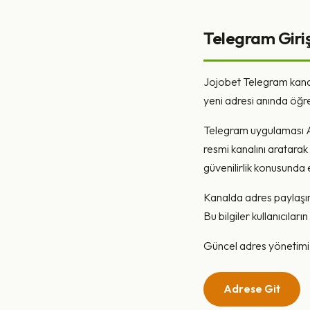
Telegram Giri
Jojobet Telegram kanalı,
yeni adresi anında öğre
Telegram uygulaması An
resmi kanalını aratarak
güvenilirlik konusunda
Kanalda adres paylaşıml
Bu bilgiler kullanıcılar
Güncel adres yönetimi, J
Adrese Git