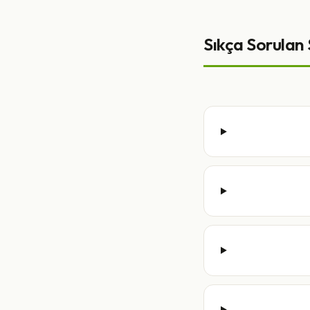
Sıkça Sorulan 