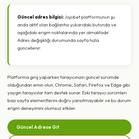
Güncel adres bilgisi:
Jojobet platformunun şu
anda aktif olan bağlantısı yukarıdaki butonda ve
aşağıdaki erişim noktalarında yer almaktadır.
Adres değişikliği durumunda sayfa hızla
güncellenir.
Platforma giriş yaparken tarayıcınızın güncel sürümde
olduğundan emin olun. Chrome, Safari, Firefox ve Edge gibi
yaygın tarayıcılar tam destek sunar. Eski tarayıcı sürümleri
bazı sayfa elementlerini doğru yansıtmayabilir ve bu durum
erişim deneyimini olumsuz etkiler.
Güncel Adrese Git