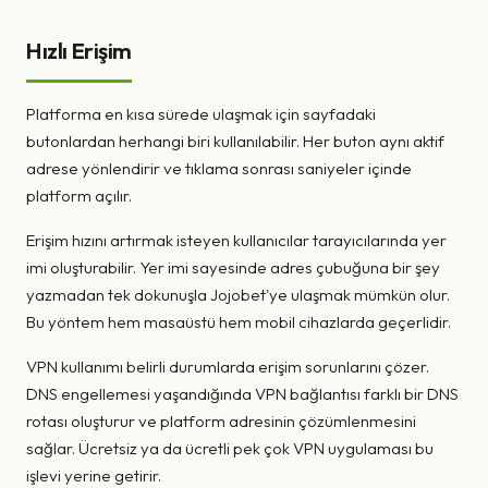
Hızlı Erişim
Platforma en kısa sürede ulaşmak için sayfadaki
butonlardan herhangi biri kullanılabilir. Her buton aynı aktif
adrese yönlendirir ve tıklama sonrası saniyeler içinde
platform açılır.
Erişim hızını artırmak isteyen kullanıcılar tarayıcılarında yer
imi oluşturabilir. Yer imi sayesinde adres çubuğuna bir şey
yazmadan tek dokunuşla Jojobet'ye ulaşmak mümkün olur.
Bu yöntem hem masaüstü hem mobil cihazlarda geçerlidir.
VPN kullanımı belirli durumlarda erişim sorunlarını çözer.
DNS engellemesi yaşandığında VPN bağlantısı farklı bir DNS
rotası oluşturur ve platform adresinin çözümlenmesini
sağlar. Ücretsiz ya da ücretli pek çok VPN uygulaması bu
işlevi yerine getirir.