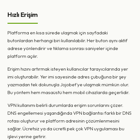
Hızlı Erişim
Platforma en kısa sürede ulaşmak için sayfadaki
butonlardan herhangi biri kullanılabilir. Her buton aynı aktif
adrese yönlendirir ve tıklama sonrası saniyeler içinde
platform açılır.
Erişim hızını artırmak isteyen kullanıcılar tarayıcılarında yer
imi oluşturabilir. Yer imi sayesinde adres çubuğuna bir şey
yazmadan tek dokunuşla Jojobet'ye ulaşmak mümkün olur.
Bu yöntem hem masaüstü hem mobil cihazlarda geçerlidir.
VPN kullanımı belirli durumlarda erişim sorunlarını çözer.
DNS engellemesi yaşandığında VPN bağlantısı farklı bir DNS
rotası oluşturur ve platform adresinin çözümlenmesini
sağlar. Ücretsiz ya da ücretli pek çok VPN uygulaması bu
işlevi yerine getirir.