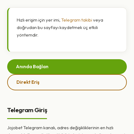
Hızlı erişim için yer imi,
Telegram takibi
veya
doğrudan bu sayfayı kaydetmek üç etkili
yöntemdir.
Anında Bağlan
Direkt Eriş
Telegram Giriş
Jojobet Telegram kanalı, adres değişikliklerinin en hızlı