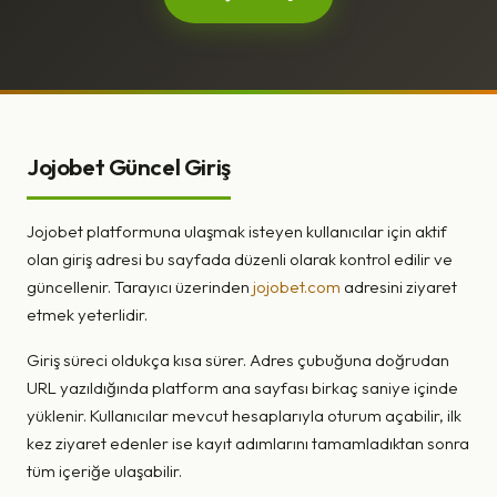
Jojobet Güncel Giriş
Jojobet platformuna ulaşmak isteyen kullanıcılar için aktif
olan giriş adresi bu sayfada düzenli olarak kontrol edilir ve
güncellenir. Tarayıcı üzerinden
jojobet.com
adresini ziyaret
etmek yeterlidir.
Giriş süreci oldukça kısa sürer. Adres çubuğuna doğrudan
URL yazıldığında platform ana sayfası birkaç saniye içinde
yüklenir. Kullanıcılar mevcut hesaplarıyla oturum açabilir, ilk
kez ziyaret edenler ise kayıt adımlarını tamamladıktan sonra
tüm içeriğe ulaşabilir.