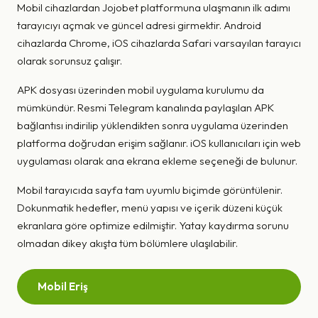
Mobil cihazlardan Jojobet platformuna ulaşmanın ilk adımı
tarayıcıyı açmak ve güncel adresi girmektir. Android
cihazlarda Chrome, iOS cihazlarda Safari varsayılan tarayıcı
olarak sorunsuz çalışır.
APK dosyası üzerinden mobil uygulama kurulumu da
mümkündür. Resmi Telegram kanalında paylaşılan APK
bağlantısı indirilip yüklendikten sonra uygulama üzerinden
platforma doğrudan erişim sağlanır. iOS kullanıcıları için web
uygulaması olarak ana ekrana ekleme seçeneği de bulunur.
Mobil tarayıcıda sayfa tam uyumlu biçimde görüntülenir.
Dokunmatik hedefler, menü yapısı ve içerik düzeni küçük
ekranlara göre optimize edilmiştir. Yatay kaydırma sorunu
olmadan dikey akışta tüm bölümlere ulaşılabilir.
Mobil Eriş