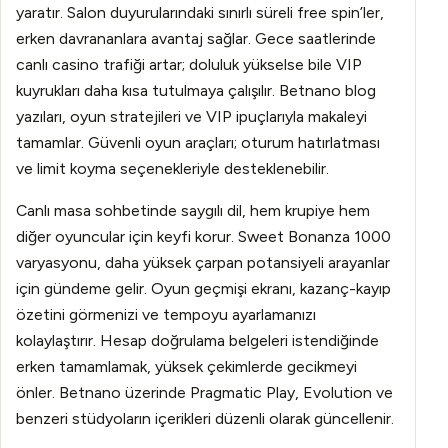
yaratır. Salon duyurularındaki sınırlı süreli free spin’ler,
erken davrananlara avantaj sağlar. Gece saatlerinde
canlı casino trafiği artar; doluluk yükselse bile VIP
kuyrukları daha kısa tutulmaya çalışılır. Betnano blog
yazıları, oyun stratejileri ve VIP ipuçlarıyla makaleyi
tamamlar. Güvenli oyun araçları; oturum hatırlatması
ve limit koyma seçenekleriyle desteklenebilir.
Canlı masa sohbetinde saygılı dil, hem krupiye hem
diğer oyuncular için keyfi korur. Sweet Bonanza 1000
varyasyonu, daha yüksek çarpan potansiyeli arayanlar
için gündeme gelir. Oyun geçmişi ekranı, kazanç-kayıp
özetini görmenizi ve tempoyu ayarlamanızı
kolaylaştırır. Hesap doğrulama belgeleri istendiğinde
erken tamamlamak, yüksek çekimlerde gecikmeyi
önler. Betnano üzerinde Pragmatic Play, Evolution ve
benzeri stüdyoların içerikleri düzenli olarak güncellenir.