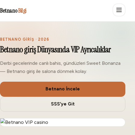
Betnano
Bilgi
Keşfet
BETNANO GIRIŞ · 2026
Betnano giriş Dünyasında VIP Ayrıcalıklar
İnceleme
Derbi gecelerinde canlı bahis, gündüzleri Sweet Bonanza
Rehberler
— Betnano giriş ile salona dönmek kolay.
Gündem
Betnano İncele
Yardım
SSS’ye Git
Bize Ulaşın