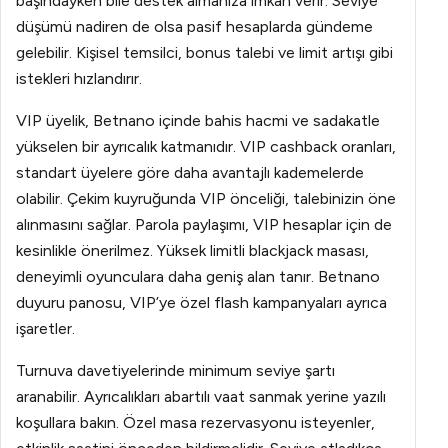
başındayken bile destek almanıza imkân verir. Seviye
düşümü nadiren de olsa pasif hesaplarda gündeme
gelebilir. Kişisel temsilci, bonus talebi ve limit artışı gibi
istekleri hızlandırır.
VIP üyelik, Betnano içinde bahis hacmi ve sadakatle
yükselen bir ayrıcalık katmanıdır. VIP cashback oranları,
standart üyelere göre daha avantajlı kademelerde
olabilir. Çekim kuyruğunda VIP önceliği, talebinizin öne
alınmasını sağlar. Parola paylaşımı, VIP hesaplar için de
kesinlikle önerilmez. Yüksek limitli blackjack masası,
deneyimli oyunculara daha geniş alan tanır. Betnano
duyuru panosu, VIP’ye özel flash kampanyaları ayrıca
işaretler.
Turnuva davetiyelerinde minimum seviye şartı
aranabilir. Ayrıcalıkları abartılı vaat sanmak yerine yazılı
koşullara bakın. Özel masa rezervasyonu isteyenler,