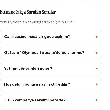
Betnano Sıkça Sorulan Sorular
Yeni üyelerin sık takıldığı adımlar için hızlı SSS.
Canlı casino masaları gece açık mı?
Gates of Olympus Betnano’de bulunur mu?
Yatırım yöntemleri neler?
Hoş geldin bonusu nasıl aktif edilir?
2026 kampanya takvimi nerede?