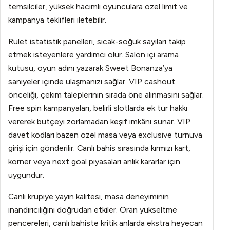
temsilciler, yüksek hacimli oyunculara özel limit ve
kampanya teklifleri iletebilir.
Rulet istatistik panelleri, sıcak-soğuk sayıları takip
etmek isteyenlere yardımcı olur. Salon içi arama
kutusu, oyun adını yazarak Sweet Bonanza’ya
saniyeler içinde ulaşmanızı sağlar. VIP cashout
önceliği, çekim taleplerinin sırada öne alınmasını sağlar.
Free spin kampanyaları, belirli slotlarda ek tur hakkı
vererek bütçeyi zorlamadan keşif imkânı sunar. VIP
davet kodları bazen özel masa veya exclusive turnuva
girişi için gönderilir. Canlı bahis sırasında kırmızı kart,
korner veya next goal piyasaları anlık kararlar için
uygundur.
Canlı krupiye yayın kalitesi, masa deneyiminin
inandırıcılığını doğrudan etkiler. Oran yükseltme
pencereleri, canlı bahiste kritik anlarda ekstra heyecan