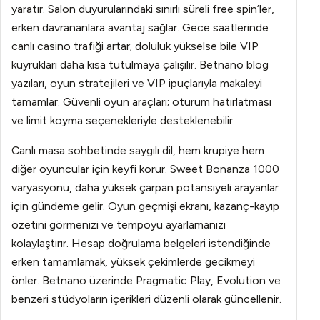
yaratır. Salon duyurularındaki sınırlı süreli free spin’ler,
erken davrananlara avantaj sağlar. Gece saatlerinde
canlı casino trafiği artar; doluluk yükselse bile VIP
kuyrukları daha kısa tutulmaya çalışılır. Betnano blog
yazıları, oyun stratejileri ve VIP ipuçlarıyla makaleyi
tamamlar. Güvenli oyun araçları; oturum hatırlatması
ve limit koyma seçenekleriyle desteklenebilir.
Canlı masa sohbetinde saygılı dil, hem krupiye hem
diğer oyuncular için keyfi korur. Sweet Bonanza 1000
varyasyonu, daha yüksek çarpan potansiyeli arayanlar
için gündeme gelir. Oyun geçmişi ekranı, kazanç-kayıp
özetini görmenizi ve tempoyu ayarlamanızı
kolaylaştırır. Hesap doğrulama belgeleri istendiğinde
erken tamamlamak, yüksek çekimlerde gecikmeyi
önler. Betnano üzerinde Pragmatic Play, Evolution ve
benzeri stüdyoların içerikleri düzenli olarak güncellenir.