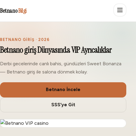
Betnano
Bilgi
Keşfet
BETNANO GIRIŞ · 2026
Betnano giriş Dünyasında VIP Ayrıcalıklar
İnceleme
Derbi gecelerinde canlı bahis, gündüzleri Sweet Bonanza
Rehberler
— Betnano giriş ile salona dönmek kolay.
Gündem
Betnano İncele
Yardım
SSS’ye Git
Bize Ulaşın