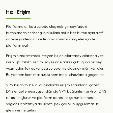
Hızlı Erişim
Platforma en kısa sürede ulaşmak için sayfadaki
butonlardan herhangi biri kullanılabilir. Her buton aynı aktif
adrese yönlendirir ve tıklama sonrası saniyeler içinde
platform açılır.
Erişim hızını artırmak isteyen kullanıcılar tarayıcılarında yer
imi oluşturabilir. Yer imi sayesinde adres çubuğuna bir şey
yazmadan tek dokunuşla Jojobet'ye ulaşmak mümkün olur.
Bu yöntem hem masaüstü hem mobil cihazlarda geçerlidir.
VPN kullanımı belirli durumlarda erişim sorunlarını çözer.
DNS engellemesi yaşandığında VPN bağlantısı farklı bir DNS
rotası oluşturur ve platform adresinin çözümlenmesini
sağlar. Ücretsiz ya da ücretli pek çok VPN uygulaması bu
işlevi yerine getirir.