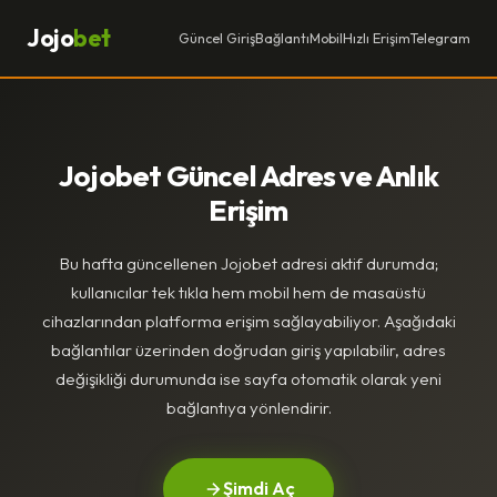
Jojo
bet
Güncel Giriş
Bağlantı
Mobil
Hızlı Erişim
Telegram
Jojobet Güncel Adres ve Anlık
Erişim
Bu hafta güncellenen Jojobet adresi aktif durumda;
kullanıcılar tek tıkla hem mobil hem de masaüstü
cihazlarından platforma erişim sağlayabiliyor. Aşağıdaki
bağlantılar üzerinden doğrudan giriş yapılabilir, adres
değişikliği durumunda ise sayfa otomatik olarak yeni
bağlantıya yönlendirir.
Şimdi Aç