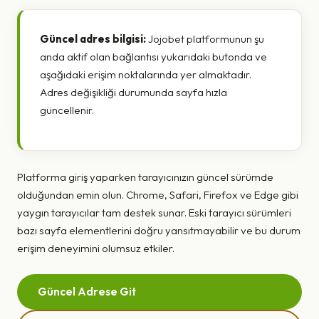
Güncel adres bilgisi:
Jojobet platformunun şu
anda aktif olan bağlantısı yukarıdaki butonda ve
aşağıdaki erişim noktalarında yer almaktadır.
Adres değişikliği durumunda sayfa hızla
güncellenir.
Platforma giriş yaparken tarayıcınızın güncel sürümde
olduğundan emin olun. Chrome, Safari, Firefox ve Edge gibi
yaygın tarayıcılar tam destek sunar. Eski tarayıcı sürümleri
bazı sayfa elementlerini doğru yansıtmayabilir ve bu durum
erişim deneyimini olumsuz etkiler.
Güncel Adrese Git