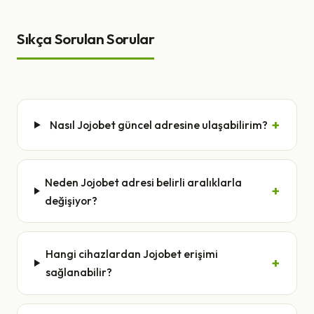
Sıkça Sorulan Sorular
Nasıl Jojobet güncel adresine ulaşabilirim?
Neden Jojobet adresi belirli aralıklarla
değişiyor?
Hangi cihazlardan Jojobet erişimi
sağlanabilir?