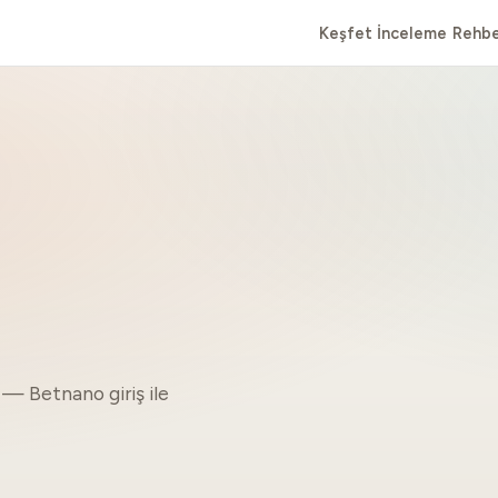
Keşfet
İnceleme
Rehbe
— Betnano giriş ile