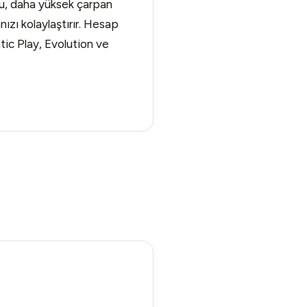
nu, daha yüksek çarpan
zı kolaylaştırır. Hesap
ic Play, Evolution ve