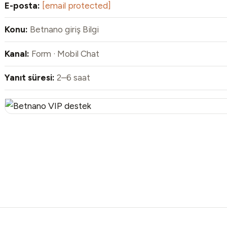
E-posta:
[email protected]
Konu:
Betnano giriş Bilgi
Kanal:
Form · Mobil Chat
Yanıt süresi:
2–6 saat