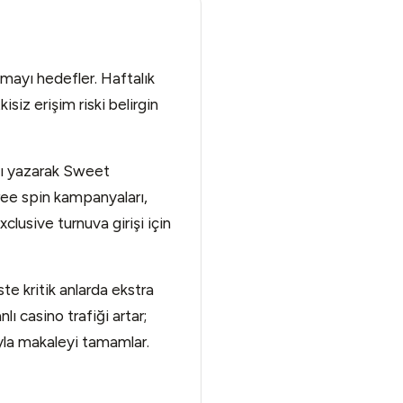
mayı hedefler. Haftalık
isiz erişim riski belirgin
ını yazarak Sweet
Free spin kampanyaları,
clusive turnuva girişi için
te kritik anlarda ekstra
lı casino trafiği artar;
rıyla makaleyi tamamlar.