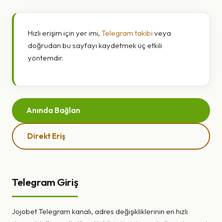
Hızlı erişim için yer imi,
Telegram takibi
veya
doğrudan bu sayfayı kaydetmek üç etkili
yöntemdir.
Anında Bağlan
Direkt Eriş
Telegram Giriş
Jojobet Telegram kanalı, adres değişikliklerinin en hızlı