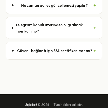
Ne zaman adres güncellemesi yapılır?
Telegram kanalı üzerinden bilgi almak
mümkün mü?
Güvenli bağlantı için SSL sertifikası var mı?
Jojobet
© 2026 — Tüm hakları saklıdır.