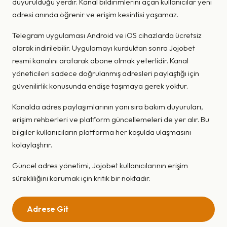
duyurulduğu yerdir. Kanal bildirimlerini açan kullanıcılar yeni
adresi anında öğrenir ve erişim kesintisi yaşamaz.
Telegram uygulaması Android ve iOS cihazlarda ücretsiz
olarak indirilebilir. Uygulamayı kurduktan sonra Jojobet
resmi kanalını aratarak abone olmak yeterlidir. Kanal
yöneticileri sadece doğrulanmış adresleri paylaştığı için
güvenilirlik konusunda endişe taşımaya gerek yoktur.
Kanalda adres paylaşımlarının yanı sıra bakım duyuruları,
erişim rehberleri ve platform güncellemeleri de yer alır. Bu
bilgiler kullanıcıların platforma her koşulda ulaşmasını
kolaylaştırır.
Güncel adres yönetimi, Jojobet kullanıcılarının erişim
sürekliliğini korumak için kritik bir noktadır.
Adrese Git