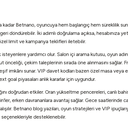
a kadar Betnano, oyuncuya hem başlangıç hem süreklilik sun
 geri döndürebilir. İki adımlı doğrulama açıksa, hesabınıza yetk
zel limit ve kampanya teklifleri iletebilir.
ek isteyenlere yardımcı olur. Salon içi arama kutusu, oyun ad
t önceliği, çekim taleplerinin sırada öne alınmasını sağlar. 
keşif imkânı sunar. VIP davet kodları bazen özel masa veya ex
ext goal piyasaları anlık kararlar için uygundur.
ığını doğrudan etkiler. Oran yükseltme pencereleri, canlı bahis
pin’ler, erken davrananlara avantaj sağlar. Gece saatlerinde can
lışılır. Betnano blog yazıları, oyun stratejileri ve VIP ipuçla
 seçenekleriyle desteklenebilir.