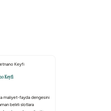
no Keyfi
da maliyet-fayda dengesini
man belirli slotlara