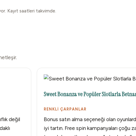
yor. Kayıt saatleri takvimde.
etleşir.
Sweet Bonanza ve Popüler Slotlarla Betna
RENKLI ÇARPANLAR
flık değil
Bonus satın alma seçeneği olan oyunlar
daklı
iyi tartın. Free spin kampanyaları çoğu za