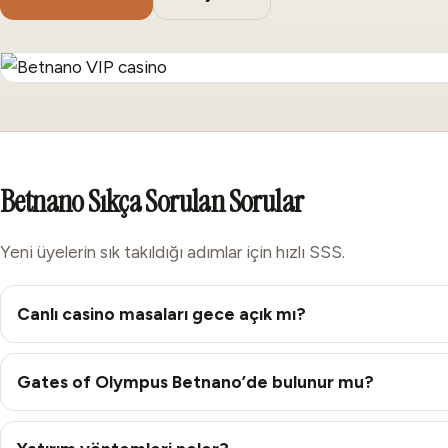
Betnano Sıkça Sorulan Sorular
Yeni üyelerin sık takıldığı adımlar için hızlı SSS.
Canlı casino masaları gece açık mı?
Gates of Olympus Betnano’de bulunur mu?