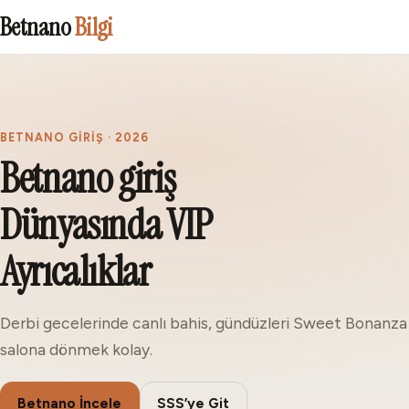
Betnano
Bilgi
BETNANO GIRIŞ · 2026
Betnano giriş
Dünyasında VIP
Ayrıcalıklar
Derbi gecelerinde canlı bahis, gündüzleri Sweet Bonanza 
salona dönmek kolay.
Betnano İncele
SSS’ye Git