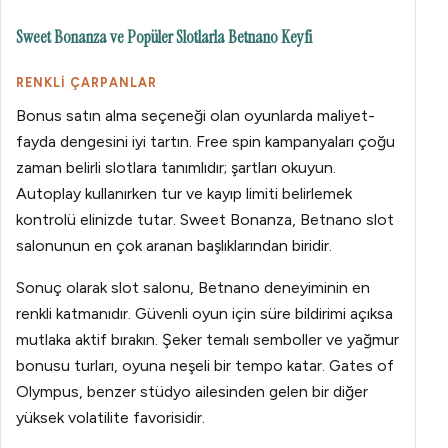
Sweet Bonanza ve Popüler Slotlarla Betnano Keyfi
RENKLI ÇARPANLAR
Bonus satın alma seçeneği olan oyunlarda maliyet-
fayda dengesini iyi tartın. Free spin kampanyaları çoğu
zaman belirli slotlara tanımlıdır; şartları okuyun.
Autoplay kullanırken tur ve kayıp limiti belirlemek
kontrolü elinizde tutar. Sweet Bonanza, Betnano slot
salonunun en çok aranan başlıklarından biridir.
Sonuç olarak slot salonu, Betnano deneyiminin en
renkli katmanıdır. Güvenli oyun için süre bildirimi açıksa
mutlaka aktif bırakın. Şeker temalı semboller ve yağmur
bonusu turları, oyuna neşeli bir tempo katar. Gates of
Olympus, benzer stüdyo ailesinden gelen bir diğer
yüksek volatilite favorisidir.