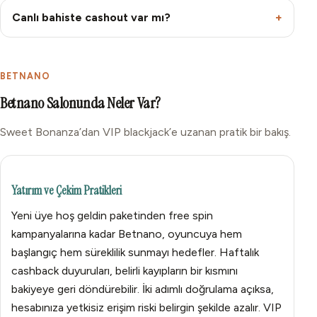
Canlı bahiste cashout var mı?
BETNANO
Betnano Salonunda Neler Var?
Sweet Bonanza’dan VIP blackjack’e uzanan pratik bir bakış.
Yatırım ve Çekim Pratikleri
Yeni üye hoş geldin paketinden free spin
kampanyalarına kadar Betnano, oyuncuya hem
başlangıç hem süreklilik sunmayı hedefler. Haftalık
cashback duyuruları, belirli kayıpların bir kısmını
bakiyeye geri döndürebilir. İki adımlı doğrulama açıksa,
hesabınıza yetkisiz erişim riski belirgin şekilde azalır. VIP