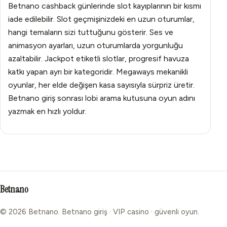
Betnano cashback günlerinde slot kayıplarının bir kısmı
iade edilebilir. Slot geçmişinizdeki en uzun oturumlar,
hangi temaların sizi tuttuğunu gösterir. Ses ve
animasyon ayarları, uzun oturumlarda yorgunluğu
azaltabilir. Jackpot etiketli slotlar, progresif havuza
katkı yapan ayrı bir kategoridir. Megaways mekanikli
oyunlar, her elde değişen kasa sayısıyla sürpriz üretir.
Betnano giriş sonrası lobi arama kutusuna oyun adını
yazmak en hızlı yoldur.
Betnano
© 2026 Betnano. Betnano giriş · VIP casino · güvenli oyun.