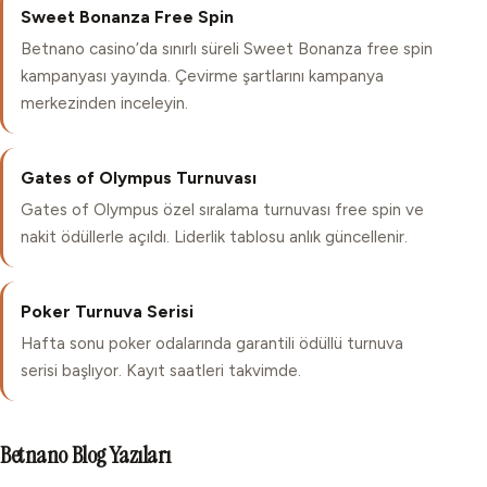
Sweet Bonanza Free Spin
Betnano casino’da sınırlı süreli Sweet Bonanza free spin
kampanyası yayında. Çevirme şartlarını kampanya
merkezinden inceleyin.
Gates of Olympus Turnuvası
Gates of Olympus özel sıralama turnuvası free spin ve
nakit ödüllerle açıldı. Liderlik tablosu anlık güncellenir.
Poker Turnuva Serisi
Hafta sonu poker odalarında garantili ödüllü turnuva
serisi başlıyor. Kayıt saatleri takvimde.
Betnano Blog Yazıları