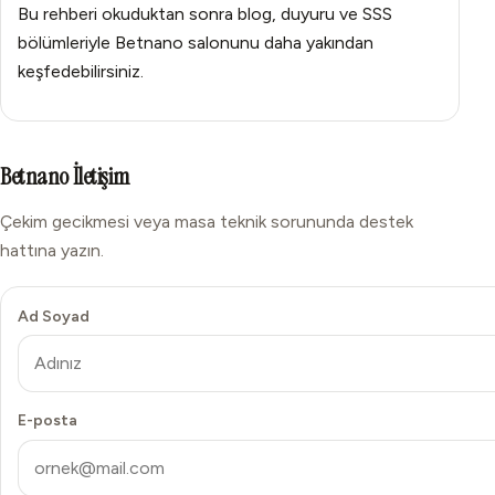
Bu rehberi okuduktan sonra blog, duyuru ve SSS
bölümleriyle Betnano salonunu daha yakından
keşfedebilirsiniz.
Betnano İletişim
Çekim gecikmesi veya masa teknik sorununda destek
hattına yazın.
Ad Soyad
E-posta