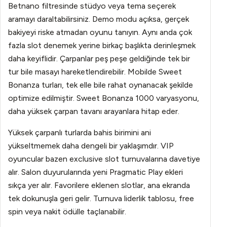
Betnano filtresinde stüdyo veya tema seçerek
aramayı daraltabilirsiniz. Demo modu açıksa, gerçek
bakiyeyi riske atmadan oyunu tanıyın. Aynı anda çok
fazla slot denemek yerine birkaç başlıkta derinleşmek
daha keyiflidir. Çarpanlar peş peşe geldiğinde tek bir
tur bile masayı hareketlendirebilir. Mobilde Sweet
Bonanza turları, tek elle bile rahat oynanacak şekilde
optimize edilmiştir. Sweet Bonanza 1000 varyasyonu,
daha yüksek çarpan tavanı arayanlara hitap eder.
Yüksek çarpanlı turlarda bahis birimini ani
yükseltmemek daha dengeli bir yaklaşımdır. VIP
oyuncular bazen exclusive slot turnuvalarına davetiye
alır. Salon duyurularında yeni Pragmatic Play ekleri
sıkça yer alır. Favorilere eklenen slotlar, ana ekranda
tek dokunuşla geri gelir. Turnuva liderlik tablosu, free
spin veya nakit ödülle taçlanabilir.