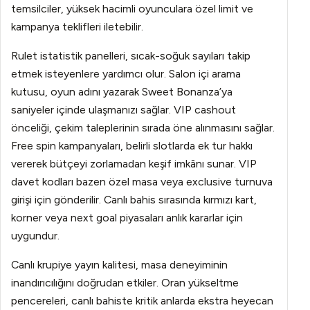
temsilciler, yüksek hacimli oyunculara özel limit ve
kampanya teklifleri iletebilir.
Rulet istatistik panelleri, sıcak-soğuk sayıları takip
etmek isteyenlere yardımcı olur. Salon içi arama
kutusu, oyun adını yazarak Sweet Bonanza’ya
saniyeler içinde ulaşmanızı sağlar. VIP cashout
önceliği, çekim taleplerinin sırada öne alınmasını sağlar.
Free spin kampanyaları, belirli slotlarda ek tur hakkı
vererek bütçeyi zorlamadan keşif imkânı sunar. VIP
davet kodları bazen özel masa veya exclusive turnuva
girişi için gönderilir. Canlı bahis sırasında kırmızı kart,
korner veya next goal piyasaları anlık kararlar için
uygundur.
Canlı krupiye yayın kalitesi, masa deneyiminin
inandırıcılığını doğrudan etkiler. Oran yükseltme
pencereleri, canlı bahiste kritik anlarda ekstra heyecan