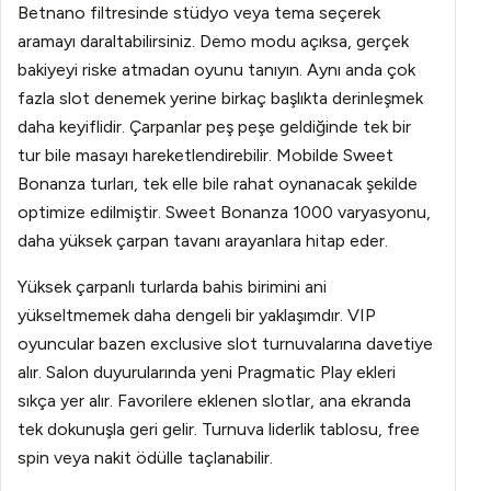
Betnano filtresinde stüdyo veya tema seçerek
aramayı daraltabilirsiniz. Demo modu açıksa, gerçek
bakiyeyi riske atmadan oyunu tanıyın. Aynı anda çok
fazla slot denemek yerine birkaç başlıkta derinleşmek
daha keyiflidir. Çarpanlar peş peşe geldiğinde tek bir
tur bile masayı hareketlendirebilir. Mobilde Sweet
Bonanza turları, tek elle bile rahat oynanacak şekilde
optimize edilmiştir. Sweet Bonanza 1000 varyasyonu,
daha yüksek çarpan tavanı arayanlara hitap eder.
Yüksek çarpanlı turlarda bahis birimini ani
yükseltmemek daha dengeli bir yaklaşımdır. VIP
oyuncular bazen exclusive slot turnuvalarına davetiye
alır. Salon duyurularında yeni Pragmatic Play ekleri
sıkça yer alır. Favorilere eklenen slotlar, ana ekranda
tek dokunuşla geri gelir. Turnuva liderlik tablosu, free
spin veya nakit ödülle taçlanabilir.