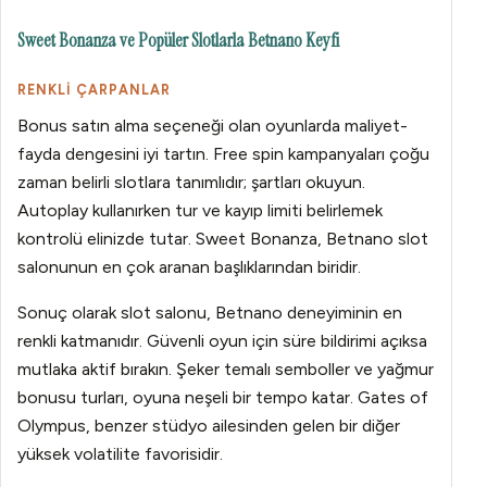
Sweet Bonanza ve Popüler Slotlarla Betnano Keyfi
RENKLI ÇARPANLAR
Bonus satın alma seçeneği olan oyunlarda maliyet-
fayda dengesini iyi tartın. Free spin kampanyaları çoğu
zaman belirli slotlara tanımlıdır; şartları okuyun.
Autoplay kullanırken tur ve kayıp limiti belirlemek
kontrolü elinizde tutar. Sweet Bonanza, Betnano slot
salonunun en çok aranan başlıklarından biridir.
Sonuç olarak slot salonu, Betnano deneyiminin en
renkli katmanıdır. Güvenli oyun için süre bildirimi açıksa
mutlaka aktif bırakın. Şeker temalı semboller ve yağmur
bonusu turları, oyuna neşeli bir tempo katar. Gates of
Olympus, benzer stüdyo ailesinden gelen bir diğer
yüksek volatilite favorisidir.