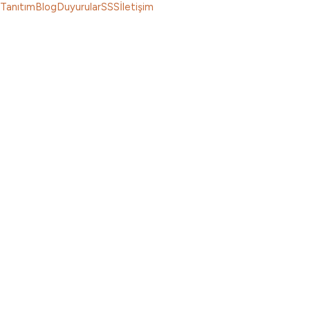
Tanıtım
Blog
Duyurular
SSS
İletişim