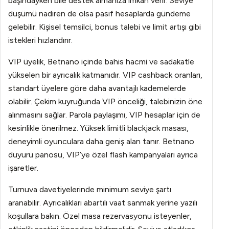
başındayken bile destek almanıza imkân verir. Seviye
düşümü nadiren de olsa pasif hesaplarda gündeme
gelebilir. Kişisel temsilci, bonus talebi ve limit artışı gibi
istekleri hızlandırır.
VIP üyelik, Betnano içinde bahis hacmi ve sadakatle
yükselen bir ayrıcalık katmanıdır. VIP cashback oranları,
standart üyelere göre daha avantajlı kademelerde
olabilir. Çekim kuyruğunda VIP önceliği, talebinizin öne
alınmasını sağlar. Parola paylaşımı, VIP hesaplar için de
kesinlikle önerilmez. Yüksek limitli blackjack masası,
deneyimli oyunculara daha geniş alan tanır. Betnano
duyuru panosu, VIP’ye özel flash kampanyaları ayrıca
işaretler.
Turnuva davetiyelerinde minimum seviye şartı
aranabilir. Ayrıcalıkları abartılı vaat sanmak yerine yazılı
koşullara bakın. Özel masa rezervasyonu isteyenler,